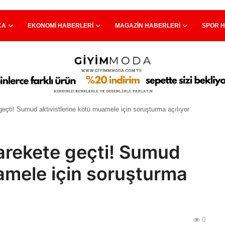
KA
EKONOMI HABERLERI
MAGAZIN HABERLERI
SPOR 
 geçti! Sumud aktivistlerine kötü muamele için soruşturma açılıyor
 harekete geçti! Sumud
uamele için soruşturma
0