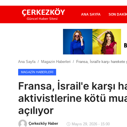
ANA SAYFA
SON DAKI
Ana Sayfa
Son Dakika
Ana Sayfa
Magazin Haberleri
Fransa, İsrail'e karşı harekete
Ekonomi Haberleri
MAGAZIN HABERLERI
Magazin Haberleri
Fransa, İsrail'e karşı
Spor Haberleri
aktivistlerine kötü m
Teknoloji Haberleri
açılıyor
Dünya Haberleri
Çerkezköy Haber
Mayıs 29, 2026 - 15:00