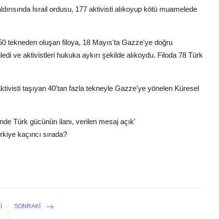
ldırısında İsrail ordusu, 177 aktivisti alıkoyup kötü muamelede
a 50 tekneden oluşan filoya, 18 Mayıs'ta Gazze'ye doğru
ledi ve aktivistleri hukuka aykırı şekilde alıkoydu. Filoda 78 Türk
aktivisti taşıyan 40'tan fazla tekneyle Gazze'ye yönelen Küresel
ünde Türk gücünün ilanı, verilen mesaj açık'
ürkiye kaçıncı sırada?
I
SONRAKI