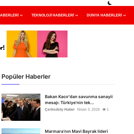
HABERLERI
TEKNOLOJI HABERLERI
DÜNYA HABERLERI
Popüler Haberler
Bakan Kacır'dan savunma sanayii
mesajı: Türkiye'nin tek...
Çerkezköy Haber
Nisan 3, 2026
1
Marmara’nın Mavi Bayrak lideri