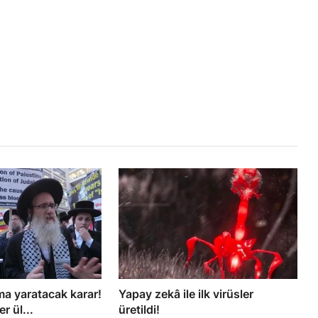
şma yaratacak karar!
Yapay zekâ ile ilk virüsler
r ül...
üretildi!