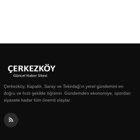
Çerkezköy, Kapaklı, Saray ve Tekirdağ'ın yerel gündemini en
doğru ve hızlı şekilde öğrenin. Gündemden ekonomiye, spordan
siyasete kadar tüm önemli olaylar.