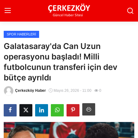
SPOR HABERLERI
Ana Sayfa
Galatasaray'da Can Uzun
operasyonu başladı! Milli
Son Dakika
futbolcunun transferi için dev
Ekonomi Haberleri
bütçe ayrıldı
Magazin Haberleri
Çerkezköy Haber
Mayıs 26, 2026 - 11:00
0
Spor Haberleri
Teknoloji Haberleri
Dünya Haberleri