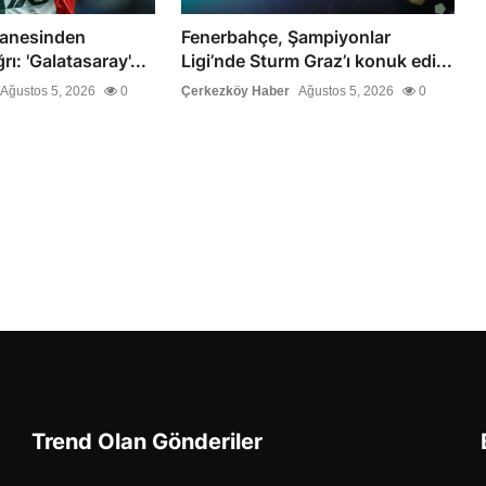
sanesinden
Fenerbahçe, Şampiyonlar
ı: 'Galatasaray'...
Ligi’nde Sturm Graz’ı konuk edi...
Ağustos 5, 2026
0
Çerkezköy Haber
Ağustos 5, 2026
0
Trend Olan Gönderiler