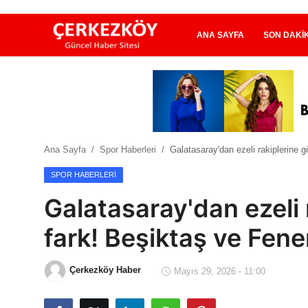
ANA SAYFA
SON DAKI
Ana Sayfa
Son Dakika
Ana Sayfa
Spor Haberleri
Galatasaray'dan ezeli rakiplerine 
Ekonomi Haberleri
SPOR HABERLERI
Magazin Haberleri
Galatasaray'dan ezeli
Spor Haberleri
fark! Beşiktaş ve Fene
Teknoloji Haberleri
Çerkezköy Haber
Mayıs 29, 2026 - 11:00
Dünya Haberleri