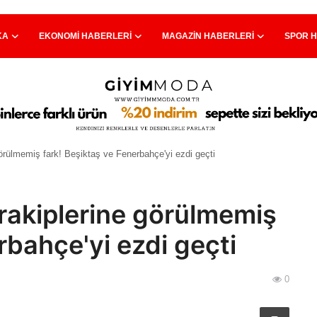
KA
EKONOMI HABERLERI
MAGAZIN HABERLERI
SPOR 
görülmemiş fark! Beşiktaş ve Fenerbahçe'yi ezdi geçti
 rakiplerine görülmemiş
rbahçe'yi ezdi geçti
0