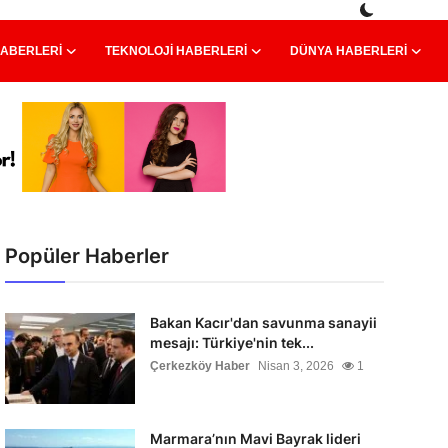
HABERLERI
TEKNOLOJI HABERLERI
DÜNYA HABERLERI
Popüler Haberler
Bakan Kacır'dan savunma sanayii
mesajı: Türkiye'nin tek...
Çerkezköy Haber
Nisan 3, 2026
1
Marmara’nın Mavi Bayrak lideri