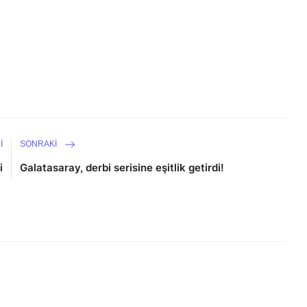
I
SONRAKI
i
Galatasaray, derbi serisine eşitlik getirdi!