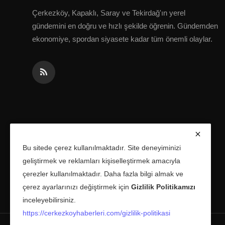
Çerkezköy, Kapaklı, Saray ve Tekirdağ'ın yerel
gündemini en doğru ve hızlı şekilde öğrenin. Gündemden
ekonomiye, spordan siyasete kadar tüm önemli olaylar.
Bu sitede çerez kullanılmaktadır. Site deneyiminizi
geliştirmek ve reklamları kişiselleştirmek amacıyla
çerezler kullanılmaktadır. Daha fazla bilgi almak ve
çerez ayarlarınızı değiştirmek için
Gizlilik Politikamızı
inceleyebilirsiniz.
https://cerkezkoyhaberleri.com/gizlilik-politikasi