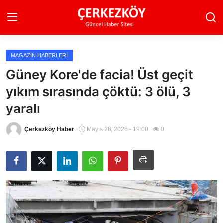
MAGAZIN HABERLERI
Ana Sayfa
Güney Kore'de facia! Üst geçit
yıkım sırasında çöktü: 3 ölü, 3
Son Dakika
yaralı
Ekonomi Haberleri
Çerkezköy Haber
Mayıs 26, 2026 - 19:00
0
Magazin Haberleri
Spor Haberleri
Teknoloji Haberleri
Dünya Haberleri