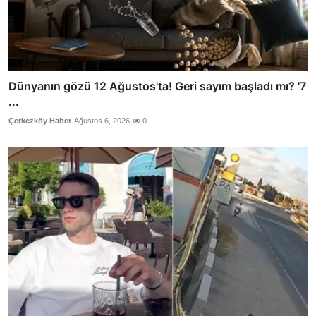
Dünyanın gözü 12 Ağustos'ta! Geri sayım başladı mı? '7
...
Çerkezköy Haber
Ağustos 6, 2026
0