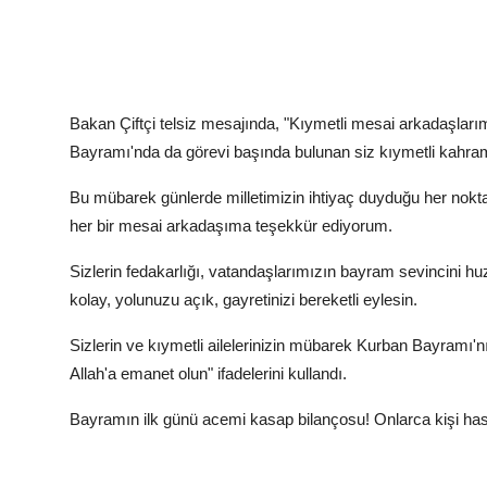
Bakan Çiftçi telsiz mesajında, "Kıymetli mesai arkadaşlarım;
Bayramı'nda da görevi başında bulunan siz kıymetli kahr
Bu mübarek günlerde milletimizin ihtiyaç duyduğu her nokta
her bir mesai arkadaşıma teşekkür ediyorum.
Sizlerin fedakarlığı, vatandaşlarımızın bayram sevincini h
kolay, yolunuzu açık, gayretinizi bereketli eylesin.
Sizlerin ve kıymetli ailelerinizin mübarek Kurban Bayramı'nı
Allah'a emanet olun" ifadelerini kullandı.
Bayramın ilk günü acemi kasap bilançosu! Onlarca kişi has