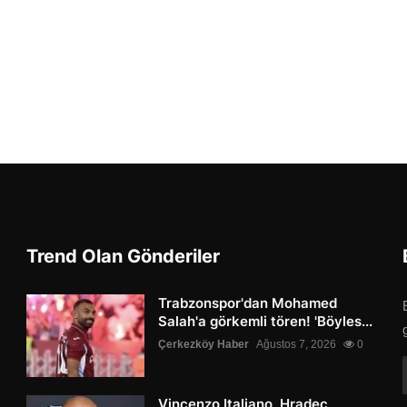
Trend Olan Gönderiler
Trabzonspor'dan Mohamed
Salah'a görkemli tören! 'Böyles...
Çerkezköy Haber
Ağustos 7, 2026
0
Vincenzo Italiano, Hradec