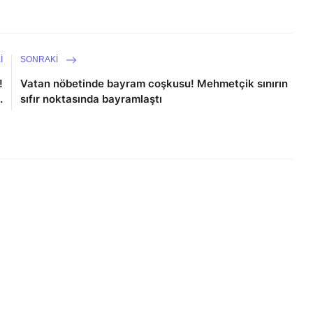
I
SONRAKI
!
Vatan nöbetinde bayram coşkusu! Mehmetçik sınırın
.
sıfır noktasında bayramlaştı