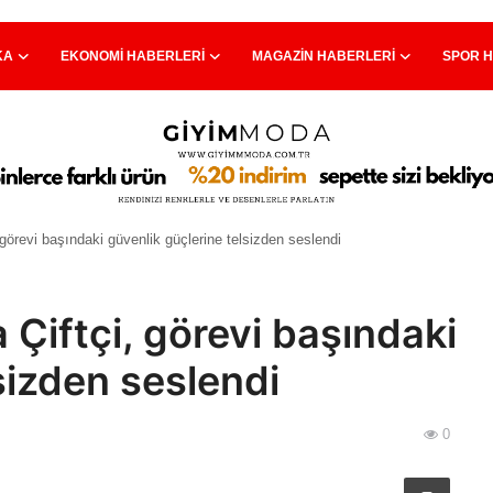
KA
EKONOMI HABERLERI
MAGAZIN HABERLERI
SPOR 
 görevi başındaki güvenlik güçlerine telsizden seslendi
 Çiftçi, görevi başındaki
sizden seslendi
0