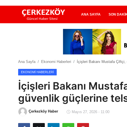
ANA SAYFA
SON DAKI
Ana Sayfa
Son Dakika
Ana Sayfa
Ekonomi Haberleri
İçişleri Bakanı Mustafa Çiftçi,
Ekonomi Haberleri
EKONOMI HABERLERI
Magazin Haberleri
İçişleri Bakanı Mustafa
Spor Haberleri
güvenlik güçlerine tel
Teknoloji Haberleri
Çerkezköy Haber
Mayıs 27, 2026 - 11:00
Dünya Haberleri