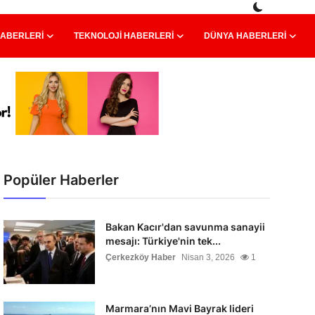
HABERLERI
TEKNOLOJI HABERLERI
DÜNYA HABERLERI
Popüler Haberler
Bakan Kacır'dan savunma sanayii
mesajı: Türkiye'nin tek...
Çerkezköy Haber
Nisan 3, 2026
1
Marmara’nın Mavi Bayrak lideri