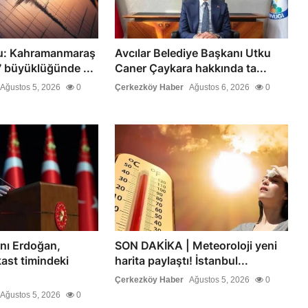
u: Kahramanmaraş
Avcılar Belediye Başkanı Utku
 büyüklüğünde ...
Caner Çaykara hakkında ta...
Ağustos 5, 2026
0
Çerkezköy Haber
Ağustos 6, 2026
0
ı Erdoğan,
SON DAKİKA | Meteoroloji yeni
ast timindeki
harita paylaştı! İstanbul...
Çerkezköy Haber
Ağustos 5, 2026
0
Ağustos 5, 2026
0