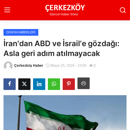
DÜNYA HABERLERI
Ana Sayfa
İran'dan ABD ve İsrail'e gözdağı:
Asla geri adım atılmayacak
Son Dakika
Ekonomi Haberleri
Çerkezköy Haber
Mayıs 25, 2026 - 23:00
0
Magazin Haberleri
Spor Haberleri
Teknoloji Haberleri
Dünya Haberleri