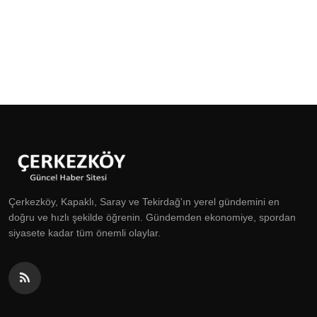
Çerkezköy, Kapaklı, Saray ve Tekirdağ'ın yerel gündemini en
doğru ve hızlı şekilde öğrenin. Gündemden ekonomiye, spordan
siyasete kadar tüm önemli olaylar.