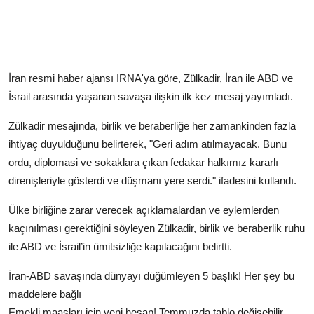
İran resmi haber ajansı IRNA'ya göre, Zülkadir, İran ile ABD ve
İsrail arasında yaşanan savaşa ilişkin ilk kez mesaj yayımladı.
Zülkadir mesajında, birlik ve beraberliğe her zamankinden fazla
ihtiyaç duyulduğunu belirterek, "Geri adım atılmayacak. Bunu
ordu, diplomasi ve sokaklara çıkan fedakar halkımız kararlı
direnişleriyle gösterdi ve düşmanı yere serdi." ifadesini kullandı.
Ülke birliğine zarar verecek açıklamalardan ve eylemlerden
kaçınılması gerektiğini söyleyen Zülkadir, birlik ve beraberlik ruhu
ile ABD ve İsrail’in ümitsizliğe kapılacağını belirtti.
İran-ABD savaşında dünyayı düğümleyen 5 başlık! Her şey bu
maddelere bağlı
Emekli maaşları için yeni hesap! Temmuzda tablo değişebilir