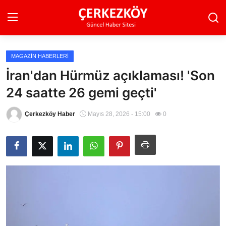
MAGAZIN HABERLERI
Ana Sayfa
İran'dan Hürmüz açıklaması! 'Son
24 saatte 26 gemi geçti'
Son Dakika
Ekonomi Haberleri
Çerkezköy Haber
Mayıs 28, 2026 - 15:00
0
Magazin Haberleri
Spor Haberleri
Teknoloji Haberleri
Dünya Haberleri