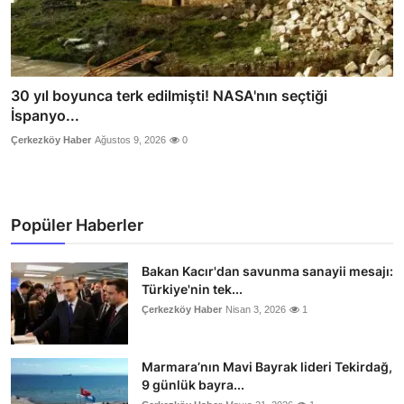
30 yıl boyunca terk edilmişti! NASA'nın seçtiği
İspanyo...
Çerkezköy Haber
Ağustos 9, 2026
0
Popüler Haberler
Bakan Kacır'dan savunma sanayii mesajı:
Türkiye'nin tek...
Çerkezköy Haber
Nisan 3, 2026
1
Marmara’nın Mavi Bayrak lideri Tekirdağ,
9 günlük bayra...