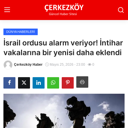
DÜNYA HABERLERI
Ana Sayfa
İsrail ordusu alarm veriyor! İntihar
vakalarına bir yenisi daha eklendi
Son Dakika
Ekonomi Haberleri
Çerkezköy Haber
Mayıs 25, 2026 - 23:00
0
Magazin Haberleri
Spor Haberleri
Teknoloji Haberleri
Dünya Haberleri