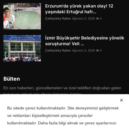
Erzurum'da yürek yakan olay! 12
yaşındaki Ertuğrul hafr...
Çerkezköy Haber
Ağustos 6, 2026
0
İzmir Büyükşehir Belediyesine yönelik
soruşturma! Veli ...
Çerkezköy Haber
Ağustos 6, 2026
0
Bülten
En son haberleri, güncellemeleri ve özel teklifleri doğrudan gelen
kutunuza almak için abone listemize katılın
Subscribe
Bu sitede çerez kullanılmaktadır. Site deneyiminizi geliştirmek
ve reklamları kişiselleştirmek amacıyla çerezler
kullanılmaktadır. Daha fazla bilgi almak ve çerez ayarlarınızı