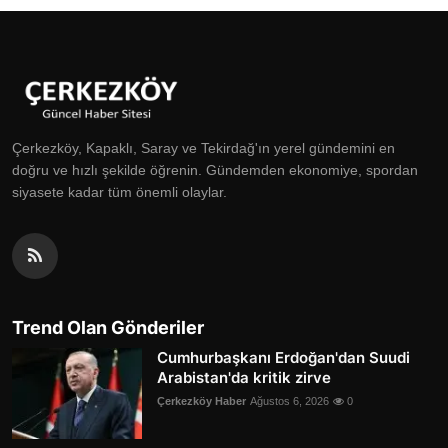
Çerkezköy, Kapaklı, Saray ve Tekirdağ'ın yerel gündemini en
doğru ve hızlı şekilde öğrenin. Gündemden ekonomiye, spordan
siyasete kadar tüm önemli olaylar.
Trend Olan Gönderiler
Cumhurbaşkanı Erdoğan'dan Suudi
Arabistan'da kritik zirve
Çerkezköy Haber
Ağustos 6, 2026
0