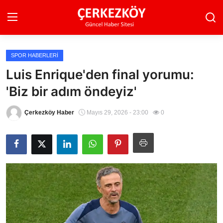
SPOR HABERLERI
Ana Sayfa
Luis Enrique'den final yorumu:
'Biz bir adım öndeyiz'
Son Dakika
Ekonomi Haberleri
Çerkezköy Haber
Mayıs 29, 2026 - 23:00
0
Magazin Haberleri
Spor Haberleri
Teknoloji Haberleri
Dünya Haberleri