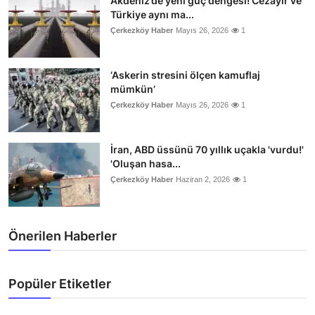
Akdeniz’de yeni güç dengesi! Cezayir ve
Türkiye aynı ma...
Çerkezköy Haber
Mayıs 26, 2026
1
‘Askerin stresini ölçen kamuflaj
mümkün’
Çerkezköy Haber
Mayıs 26, 2026
1
İran, ABD üssünü 70 yıllık uçakla 'vurdu!'
'Oluşan hasa...
Çerkezköy Haber
Haziran 2, 2026
1
Önerilen Haberler
Popüler Etiketler