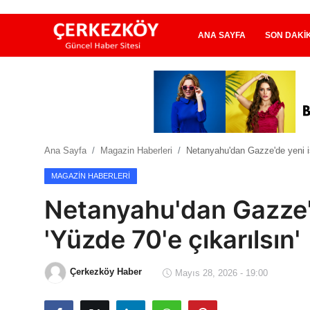
ANA SAYFA
SON DAKI
Ana Sayfa
Son Dakika
Ana Sayfa
Magazin Haberleri
Netanyahu'dan Gazze'de yeni iş
Ekonomi Haberleri
MAGAZIN HABERLERI
Magazin Haberleri
Netanyahu'dan Gazze'd
Spor Haberleri
'Yüzde 70'e çıkarılsın'
Teknoloji Haberleri
Çerkezköy Haber
Mayıs 28, 2026 - 19:00
Dünya Haberleri