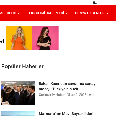
HABERLERI
TEKNOLOJI HABERLERI
DÜNYA HABERLERI
Popüler Haberler
Bakan Kacır'dan savunma sanayii
mesajı: Türkiye'nin tek...
Çerkezköy Haber
Nisan 3, 2026
1
Marmara’nın Mavi Bayrak lideri