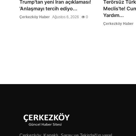
Trump'tan yeni İran açıklaması!
Terörsüz Türk
'Anlaşmayı tercih ediyo...
Meclis'te! Cu
Yardım...
Çerkezköy Haber
Ağustos 6, 2026
0
Çerkezköy Haber
Çerkezköy, Kapaklı, Saray ve Tekirdağ'ın yerel