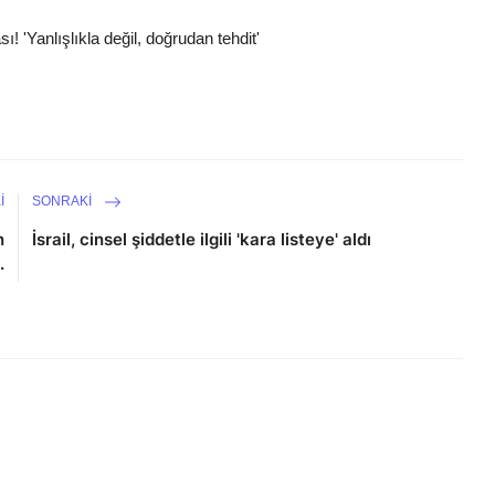
 'Yanlışlıkla değil, doğrudan tehdit'
I
SONRAKI
n
İsrail, cinsel şiddetle ilgili 'kara listeye' aldı
.