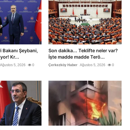
ri Bakanı Şeybani,
Son dakika... Teklifte neler var?
yor! Kr...
İşte madde madde Terö...
Ağustos 5, 2026
0
Çerkezköy Haber
Ağustos 5, 2026
0