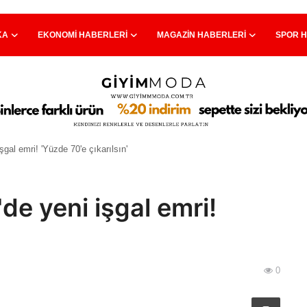
KA
EKONOMI HABERLERI
MAGAZIN HABERLERI
SPOR 
gal emri! 'Yüzde 70'e çıkarılsın'
e yeni işgal emri!
0