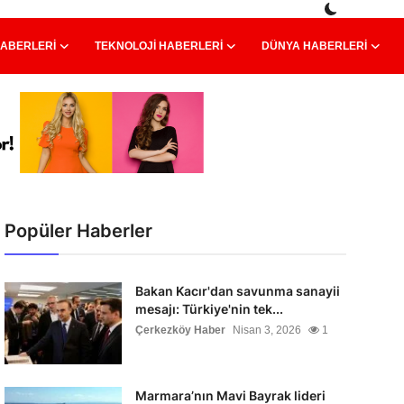
HABERLERI
TEKNOLOJI HABERLERI
DÜNYA HABERLERI
Popüler Haberler
Bakan Kacır'dan savunma sanayii
mesajı: Türkiye'nin tek...
Çerkezköy Haber
Nisan 3, 2026
1
Marmara’nın Mavi Bayrak lideri