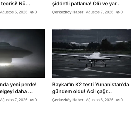
eorisi! Nü...
şiddetli patlama! Ölü ve yar...
Ağustos 5, 2026
0
Çerkezköy Haber
Ağustos 7, 2026
0
nda yeni perde!
Baykar'ın K2 testi Yunanistan'da
elgeyi daha ...
gündem oldu! Acil çağr...
Ağustos 7, 2026
0
Çerkezköy Haber
Ağustos 6, 2026
0