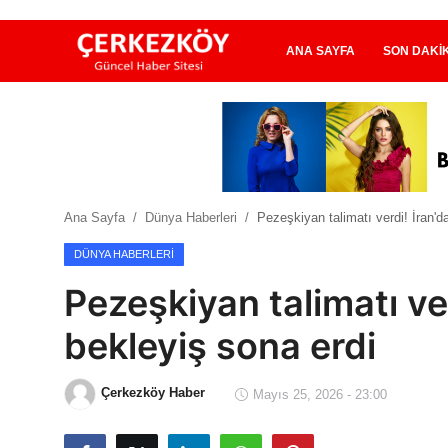
ANA SAYFA
SON DAKI
Ana Sayfa
Son Dakika
Ana Sayfa
Dünya Haberleri
Pezeşkiyan talimatı verdi! İran'd
Ekonomi Haberleri
DÜNYA HABERLERI
Magazin Haberleri
Pezeşkiyan talimatı ve
Spor Haberleri
bekleyiş sona erdi
Teknoloji Haberleri
Çerkezköy Haber
Mayıs 25, 2026 - 23:00
Dünya Haberleri