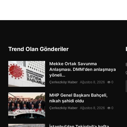
Trend Olan Gönderiler
Mekke Ortak Savunma
Anlaşması. DMM'den anlaşmaya
yöneli...
Çerkezköy Haber
Ağustos 8, 2026
0
MHP Genel Başkanı Bahçeli,
nikah şahidi oldu
Çerkezköy Haber
Ağustos 8, 2026
0
İstanbul'dan Tekirdağ'a hafta