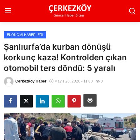
EKONOMI HABERLERI
Ana Sayfa
Şanlıurfa’da kurban dönüşü
korkunç kaza! Kontrolden çıkan
Son Dakika
otomobil ters döndü: 5 yaralı
Ekonomi Haberleri
Çerkezköy Haber
Mayıs 28, 2026 - 11:00
0
Magazin Haberleri
Spor Haberleri
Teknoloji Haberleri
Dünya Haberleri