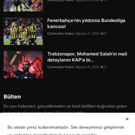
Fenerbahçe'nin yıldızına Bundesliga
kancası!
Çerkezköy Haber
Ağustos 6, 2026
0
Trabzonspor, Mohamed Salah'ın mali
detaylarını KAP'a bi...
Çerkezköy Haber
Ağustos 6, 2026
0
Bülten
En son haberleri, güncellemeleri ve özel teklifleri doğrudan gelen
kutunuza almak için abone listemize katılın
Subscribe
Bu sitede çerez kullanılmaktadır. Site deneyiminizi geliştirmek
ve reklamları kişiselleştirmek amacıyla çerezler