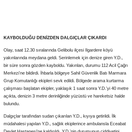
KAYBOLDUĞU DENİZDEN DALGIÇLAR ÇIKARDI
Olay, saat 12.30 sıralarında Gelibolu ilçesi Ilgardere köyü
yakınlarında meydana geldi. Serinlemek için denize giren Y.D.,
bir süre sonra gözden kayboldu. Yakınları, durumu 112 Acil Çağrı
Merkezi'ne bildirdi. İhbarla bölgeye Sahil Güvenlik Batı Marmara
Grup Komutanlığı ekipleri sevk edildi. Bölgede arama kurtarma
çalışması başlatan ekipler, yaklaşık 1 saat sonra Y.D.'yi 40 metre
açıkta, denizin 3 metre derinliğinde yüzüstü ve hareketsiz halde
bulundu.
Dalgıçlar tarafından sudan çıkarılan Y.D., kıyıya getirildi. İlk
müdahalesi yapılan Y.D., sağlık ekiplerince ambulansla Eceabat
Devlet Hastanesi’ne kaldırıldı. Y.D.'nin durumunun ciddiyetini