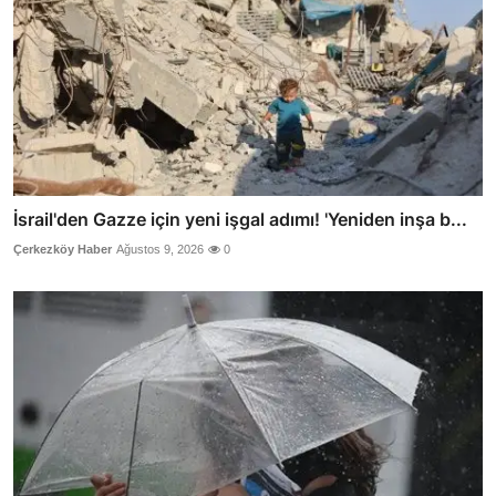
İsrail'den Gazze için yeni işgal adımı! 'Yeniden inşa b...
Çerkezköy Haber
Ağustos 9, 2026
0