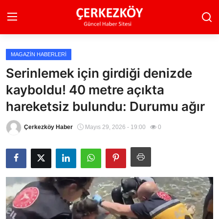
MAGAZIN HABERLERI
Ana Sayfa
Serinlemek için girdiği denizde
kayboldu! 40 metre açıkta
Son Dakika
hareketsiz bulundu: Durumu ağır
Ekonomi Haberleri
Çerkezköy Haber
Mayıs 29, 2026 - 19:00
0
Magazin Haberleri
Spor Haberleri
Teknoloji Haberleri
Dünya Haberleri