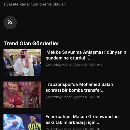
siyasete kadar tüm önemli olaylar.
Trend Olan Gönderiler
'Mekke Savunma Anlaşması' dünyanın
gündemine oturdu! 'Ü...
Çerkezköy Haber
Ağustos 8, 2026
1
Trabzonspor'da Mohamed Salah
sonrası bir bomba transfer...
Çerkezköy Haber
Ağustos 8, 2026
0
Fenerbahçe, Mason Greenwood'un
eski takım arkadaşı için...
Çerkezköy Haber
Ağustos 8, 2026
0