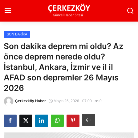
SON DAKIKA
Ana Sayfa
Son dakika deprem mi oldu? Az
önce deprem nerede oldu?
Son Dakika
İstanbul, Ankara, İzmir ve il il
Ekonomi Haberleri
AFAD son depremler 26 Mayıs
Magazin Haberleri
2026
Spor Haberleri
Çerkezköy Haber
Mayıs 26, 2026 - 07:00
0
Teknoloji Haberleri
Dünya Haberleri