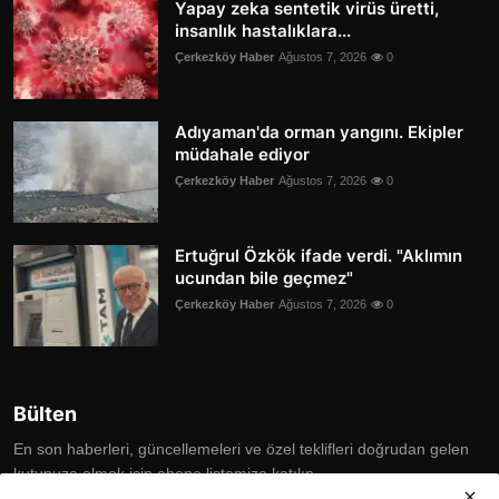
Yapay zeka sentetik virüs üretti,
insanlık hastalıklara...
Çerkezköy Haber
Ağustos 7, 2026
0
Adıyaman'da orman yangını. Ekipler
müdahale ediyor
Çerkezköy Haber
Ağustos 7, 2026
0
Ertuğrul Özkök ifade verdi. "Aklımın
ucundan bile geçmez"
Çerkezköy Haber
Ağustos 7, 2026
0
Bülten
En son haberleri, güncellemeleri ve özel teklifleri doğrudan gelen
kutunuza almak için abone listemize katılın