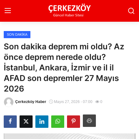
SON DAKIKA
Ana Sayfa
Son dakika deprem mi oldu? Az
önce deprem nerede oldu?
Son Dakika
İstanbul, Ankara, İzmir ve il il
Ekonomi Haberleri
AFAD son depremler 27 Mayıs
Magazin Haberleri
2026
Spor Haberleri
Çerkezköy Haber
Mayıs 27, 2026 - 07:00
0
Teknoloji Haberleri
Dünya Haberleri