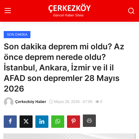
SON DAKIKA
Ana Sayfa
Son dakika deprem mi oldu? Az
önce deprem nerede oldu?
Son Dakika
İstanbul, Ankara, İzmir ve il il
Ekonomi Haberleri
AFAD son depremler 28 Mayıs
Magazin Haberleri
2026
Spor Haberleri
Çerkezköy Haber
Mayıs 28, 2026 - 07:00
0
Teknoloji Haberleri
Dünya Haberleri