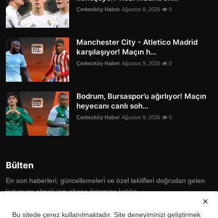
Çerkezköy Haber
Ağustos 9, 2026
0
Manchester City - Atletico Madrid
karşılaşıyor! Maçın h...
Çerkezköy Haber
Ağustos 9, 2026
0
Bodrum, Bursaspor’u ağırlıyor! Maçın
heyecanı canlı soh...
Çerkezköy Haber
Ağustos 9, 2026
0
Bülten
En son haberleri, güncellemeleri ve özel teklifleri doğrudan gelen
kutunuza almak için abone listemize katılın
Subscribe
Bu sitede çerez kullanılmaktadır. Site deneyiminizi geliştirmek