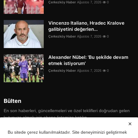
Çerkezköy Haber
Ağustos 7, 2026
0
Vincenzo Italiano, Hradec Kralove
galibiyetini değerlen...
Çerkezköy Haber
Ağustos 7, 2026
0
Alexander Nübel: 'Bu şekilde devam
etmek istiyorum'
Çerkezköy Haber
Ağustos 7, 2026
0
Bülten
En son haberleri, güncellemeleri ve özel teklifleri doğrudan gelen
kutunuza almak için abone listemize katılın
Subscribe
Bu sitede çerez kullanılmaktadır. Site deneyiminizi geliştirmek