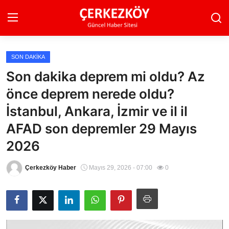
SON DAKIKA
Ana Sayfa
Son dakika deprem mi oldu? Az
önce deprem nerede oldu?
Son Dakika
İstanbul, Ankara, İzmir ve il il
Ekonomi Haberleri
AFAD son depremler 29 Mayıs
Magazin Haberleri
2026
Spor Haberleri
Çerkezköy Haber
Mayıs 29, 2026 - 07:00
0
Teknoloji Haberleri
Dünya Haberleri