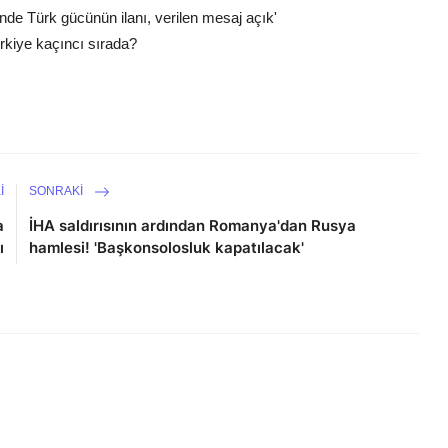
ünde Türk gücünün ilanı, verilen mesaj açık'
ürkiye kaçıncı sırada?
I
SONRAKI
a
İHA saldırısının ardından Romanya'dan Rusya
ı
hamlesi! 'Başkonsolosluk kapatılacak'