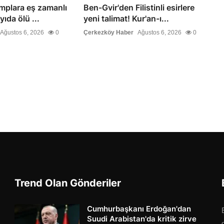
mplara eş zamanlı
Ben-Gvir'den Filistinli esirlere
yıda ölü ...
yeni talimat! Kur'an-ı...
Ağustos 6, 2026
0
Çerkezköy Haber
Ağustos 6, 2026
0
Trend Olan Gönderiler
Cumhurbaşkanı Erdoğan'dan
Suudi Arabistan'da kritik zirve