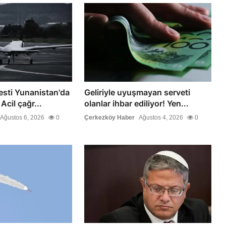
esti Yunanistan'da
Geliriyle uyuşmayan serveti
cil çağr...
olanlar ihbar ediliyor! Yen...
Ağustos 6, 2026
0
Çerkezköy Haber
Ağustos 4, 2026
0