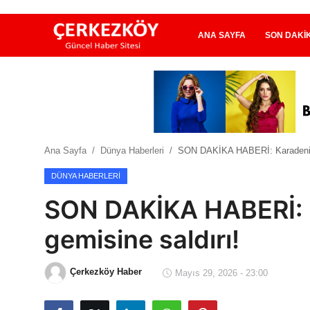
ANA SAYFA
SON DAKI
Ana Sayfa
Son Dakika
Ana Sayfa
Dünya Haberleri
SON DAKİKA HABERİ: Karadeniz'
Ekonomi Haberleri
DÜNYA HABERLERI
Magazin Haberleri
SON DAKİKA HABERİ: 
Spor Haberleri
gemisine saldırı!
Teknoloji Haberleri
Çerkezköy Haber
Mayıs 29, 2026 - 23:00
Dünya Haberleri