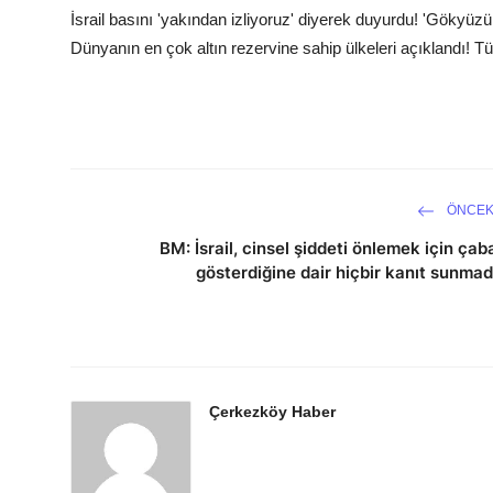
İsrail basını 'yakından izliyoruz' diyerek duyurdu! 'Gökyüz
Dünyanın en çok altın rezervine sahip ülkeleri açıklandı! T
ÖNCEK
BM: İsrail, cinsel şiddeti önlemek için çab
gösterdiğine dair hiçbir kanıt sunmad
Çerkezköy Haber