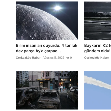
Bilim insanları duyurdu: 4 tonluk
Baykar'ın K2 t
dev parça Ay'a çarpac...
gündem oldu! A
Çerkezköy Haber
Ağustos 5, 2026
0
Çerkezköy Haber