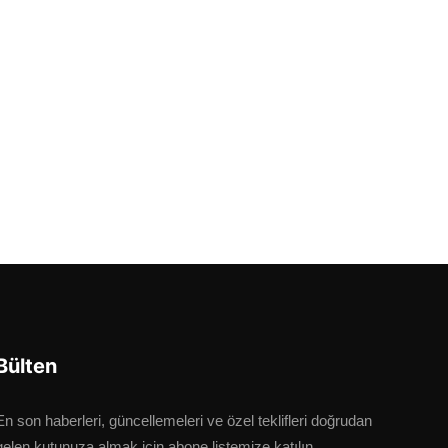
Bülten
En son haberleri, güncellemeleri ve özel teklifleri doğrudan
gelen kutunuza almak için abone listemize katılın