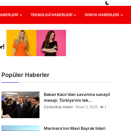
HABERLERI
TEKNOLOJI HABERLERI
DÜNYA HABERLERI
Popüler Haberler
Bakan Kacır'dan savunma sanayii
mesajı: Türkiye'nin tek...
Çerkezköy Haber
Nisan 3, 2026
1
Marmara’nın Mavi Bayrak lideri