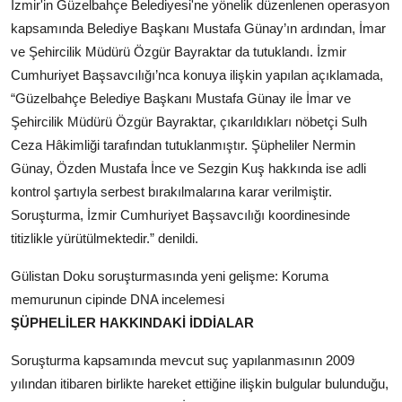
İzmir'in Güzelbahçe Belediyesi'ne yönelik düzenlenen operasyon
kapsamında Belediye Başkanı Mustafa Günay’ın ardından, İmar
ve Şehircilik Müdürü Özgür Bayraktar da tutuklandı. İzmir
Cumhuriyet Başsavcılığı’nca konuya ilişkin yapılan açıklamada,
“Güzelbahçe Belediye Başkanı Mustafa Günay ile İmar ve
Şehircilik Müdürü Özgür Bayraktar, çıkarıldıkları nöbetçi Sulh
Ceza Hâkimliği tarafından tutuklanmıştır. Şüpheliler Nermin
Günay, Özden Mustafa İnce ve Sezgin Kuş hakkında ise adli
kontrol şartıyla serbest bırakılmalarına karar verilmiştir.
Soruşturma, İzmir Cumhuriyet Başsavcılığı koordinesinde
titizlikle yürütülmektedir.” denildi.
Gülistan Doku soruşturmasında yeni gelişme: Koruma
memurunun cipinde DNA incelemesi
ŞÜPHELİLER HAKKINDAKİ İDDİALAR
Soruşturma kapsamında mevcut suç yapılanmasının 2009
yılından itibaren birlikte hareket ettiğine ilişkin bulgular bulunduğu,