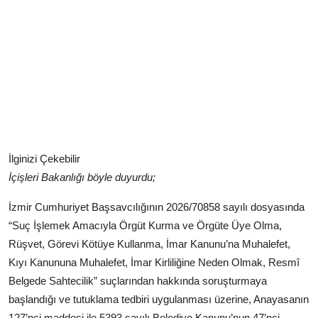
İlginizi Çekebilir
İçişleri Bakanlığı böyle duyurdu;
İzmir Cumhuriyet Başsavcılığının 2026/70858 sayılı dosyasında
“Suç İşlemek Amacıyla Örgüt Kurma ve Örgüte Üye Olma,
Rüşvet, Görevi Kötüye Kullanma, İmar Kanunu’na Muhalefet,
Kıyı Kanununa Muhalefet, İmar Kirliliğine Neden Olmak, Resmî
Belgede Sahtecilik” suçlarından hakkında soruşturmaya
başlandığı ve tutuklama tedbiri uygulanması üzerine, Anayasanın
127’nci maddesi ile 5393 sayılı Belediye Kanunu’nun 47’nci