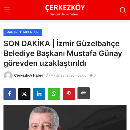
MAGAZIN HABERLERI
Ana Sayfa
SON DAKİKA | İzmir Güzelbahçe
Belediye Başkanı Mustafa Günay
Son Dakika
görevden uzaklaştırıldı
Ekonomi Haberleri
Çerkezköy Haber
Mayıs 28, 2026 - 03:00
0
Magazin Haberleri
Spor Haberleri
Teknoloji Haberleri
Dünya Haberleri