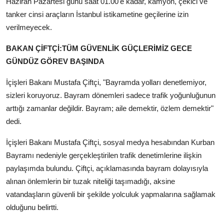
Haziran Pazartesi günü saat 01.00'e kadar, kamyon, çekici ve
tanker cinsi araçların İstanbul istikametine geçilerine izin
verilmeyecek.
BAKAN ÇİFTÇİ:TÜM GÜVENLİK GÜÇLERİMİZ GECE
GÜNDÜZ GÖREV BAŞINDA
İçişleri Bakanı Mustafa Çiftçi, "Bayramda yolları denetlemiyor,
sizleri koruyoruz. Bayram dönemleri sadece trafik yoğunluğunun
arttığı zamanlar değildir. Bayram; aile demektir, özlem demektir"
dedi.
İçişleri Bakanı Mustafa Çiftçi, sosyal medya hesabından Kurban
Bayramı nedeniyle gerçekleştirilen trafik denetimlerine ilişkin
paylaşımda bulundu. Çiftçi, açıklamasında bayram dolayısıyla
alınan önlemlerin bir tuzak niteliği taşımadığı, aksine
vatandaşların güvenli bir şekilde yolculuk yapmalarına sağlamak
olduğunu belirtti.