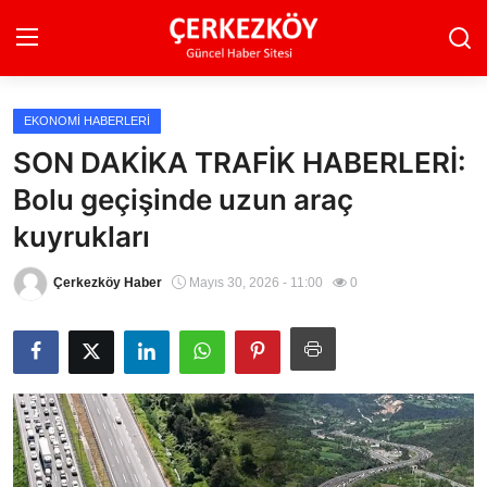
EKONOMI HABERLERI
Ana Sayfa
SON DAKİKA TRAFİK HABERLERİ:
Bolu geçişinde uzun araç
Son Dakika
kuyrukları
Ekonomi Haberleri
Çerkezköy Haber
Mayıs 30, 2026 - 11:00
0
Magazin Haberleri
Spor Haberleri
Teknoloji Haberleri
Dünya Haberleri