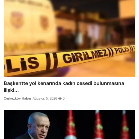
Başkentte yol kenarında kadın cesedi bulunmasına
ilişki...
Çerkezköy Haber
Ağustos 5, 2026
0