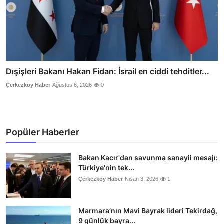
Dışişleri Bakanı Hakan Fidan: İsrail en ciddi tehditler...
Çerkezköy Haber
Ağustos 6, 2026
0
Popüler Haberler
Bakan Kacır'dan savunma sanayii mesajı:
Türkiye'nin tek...
Çerkezköy Haber
Nisan 3, 2026
1
Marmara’nın Mavi Bayrak lideri Tekirdağ,
9 günlük bayra...