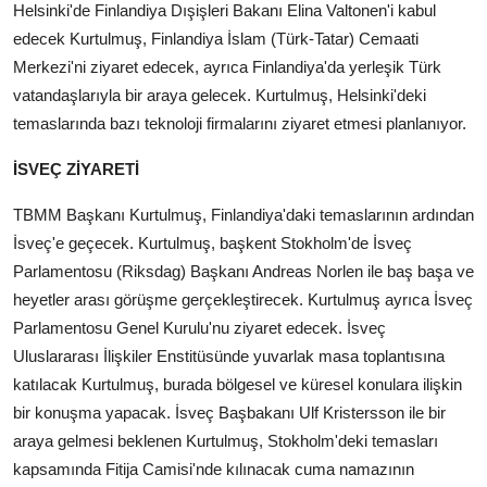
Helsinki'de Finlandiya Dışişleri Bakanı Elina Valtonen'i kabul
edecek Kurtulmuş, Finlandiya İslam (Türk-Tatar) Cemaati
Merkezi'ni ziyaret edecek, ayrıca Finlandiya'da yerleşik Türk
vatandaşlarıyla bir araya gelecek. Kurtulmuş, Helsinki'deki
temaslarında bazı teknoloji firmalarını ziyaret etmesi planlanıyor.
İSVEÇ ZİYARETİ
TBMM Başkanı Kurtulmuş, Finlandiya'daki temaslarının ardından
İsveç'e geçecek. Kurtulmuş, başkent Stokholm'de İsveç
Parlamentosu (Riksdag) Başkanı Andreas Norlen ile baş başa ve
heyetler arası görüşme gerçekleştirecek. Kurtulmuş ayrıca İsveç
Parlamentosu Genel Kurulu'nu ziyaret edecek. İsveç
Uluslararası İlişkiler Enstitüsünde yuvarlak masa toplantısına
katılacak Kurtulmuş, burada bölgesel ve küresel konulara ilişkin
bir konuşma yapacak. İsveç Başbakanı Ulf Kristersson ile bir
araya gelmesi beklenen Kurtulmuş, Stokholm'deki temasları
kapsamında Fitija Camisi'nde kılınacak cuma namazının