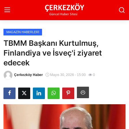
MAGAZIN HABERLERI
Ana Sayfa
TBMM Başkanı Kurtulmuş,
Finlandiya ve İsveç'i ziyaret
Son Dakika
edecek
Ekonomi Haberleri
Çerkezköy Haber
Mayıs 30, 2026 - 15:00
0
Magazin Haberleri
Spor Haberleri
Teknoloji Haberleri
Dünya Haberleri