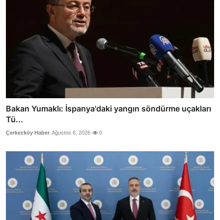
Bakan Yumaklı: İspanya'daki yangın söndürme uçakları
Tü...
Çerkezköy Haber
Ağustos 6, 2026
0