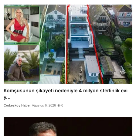
Komşusunun şikayeti nedeniyle 4 milyon sterlinlik evi
y...
Çerkezköy Haber
Ağustos 6, 2026
0