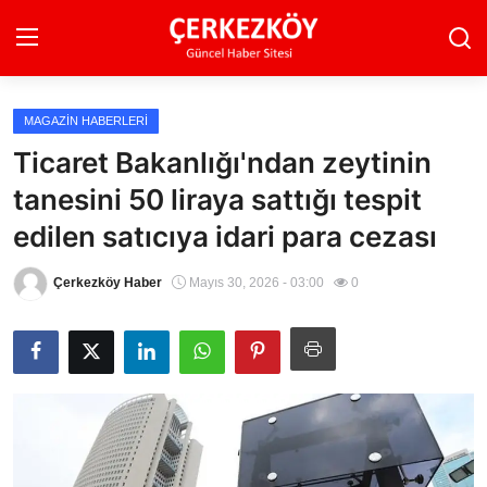
MAGAZIN HABERLERI
Ana Sayfa
Ticaret Bakanlığı'ndan zeytinin
tanesini 50 liraya sattığı tespit
Son Dakika
edilen satıcıya idari para cezası
Ekonomi Haberleri
Çerkezköy Haber
Mayıs 30, 2026 - 03:00
0
Magazin Haberleri
Spor Haberleri
Teknoloji Haberleri
Dünya Haberleri