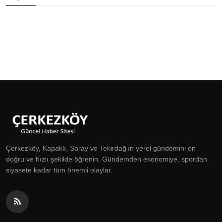
Çerkezköy, Kapaklı, Saray ve Tekirdağ'ın yerel gündemini en
doğru ve hızlı şekilde öğrenin. Gündemden ekonomiye, spordan
siyasete kadar tüm önemli olaylar.