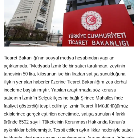
Çerkezköy
Ticaret Bakanlığı'nın sosyal medya hesabından yapılan
açıklamada, "Medyada İzmir’de bir satıcı tarafından, zeytinin
tanesinin 50 lira, kilosunun ise bin liradan satışa sunulduğuna
ilişkin yer alan haberler üzerine Ticaret Bakanlığımızca derhal
inceleme başlatılmıştır. Yapılan araştırmada söz konusu
satıcının İzmir’in Selçuk ilçesine bağlı Şirince Mahallesi’nde
faaliyet gösterdiği tespit edilmiş; İzmir Ticaret İl Müdürlüğümüz
ekiplerince gerçekleştirilen denetimde, satışa sunulan 4 farklı
üründe 6502 sayılı Tüketicinin Korunması Hakkında Kanun’a
aykırılıklar belirlenmiştir. Tespit edilen aykırılıklar nedeniyle satıcı
hakkında idari para cezası uygulanmıştır. Ayrıca dosya, ürünlerin