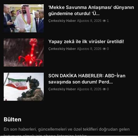
'Mekke Savunma Anlaşması' dünyanın
gündemine oturdu! 'Ü...
Çerkezköy Haber
Ağustos 8, 2026
1
Yapay zekâ ile ilk virüsler üretildi!
Çerkezköy Haber
Ağustos 8, 2026
0
SON DAKİKA HABERLER: ABD-İran
savaşında son durum! Perd...
Çerkezköy Haber
Ağustos 8, 2026
0
Bülten
En son haberleri, güncellemeleri ve özel teklifleri doğrudan gelen
kutunuza almak için abone listemize katılın