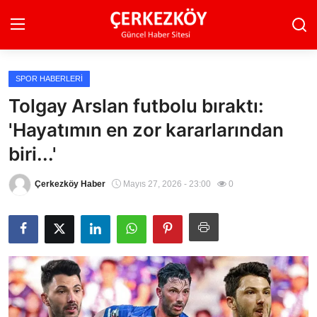
SPOR HABERLERI
Ana Sayfa
Tolgay Arslan futbolu bıraktı:
'Hayatımın en zor kararlarından
Son Dakika
biri...'
Ekonomi Haberleri
Çerkezköy Haber
Mayıs 27, 2026 - 23:00
0
Magazin Haberleri
Spor Haberleri
Teknoloji Haberleri
Dünya Haberleri