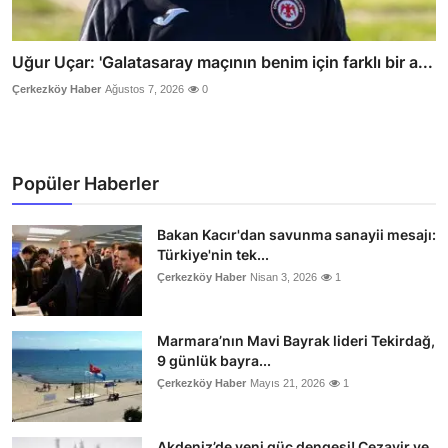
Uğur Uçar: 'Galatasaray maçının benim için farklı bir a...
Çerkezköy Haber
Ağustos 7, 2026
0
Popüler Haberler
Bakan Kacır'dan savunma sanayii mesajı:
Türkiye'nin tek...
Çerkezköy Haber
Nisan 3, 2026
1
Marmara’nın Mavi Bayrak lideri Tekirdağ,
9 günlük bayra...
Çerkezköy Haber
Mayıs 21, 2026
1
Akdeniz’de yeni güç dengesi! Cezayir ve