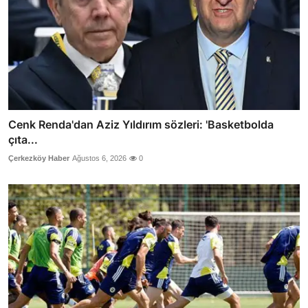
Cenk Renda'dan Aziz Yıldırım sözleri: 'Basketbolda
çıta...
Çerkezköy Haber
Ağustos 6, 2026
0