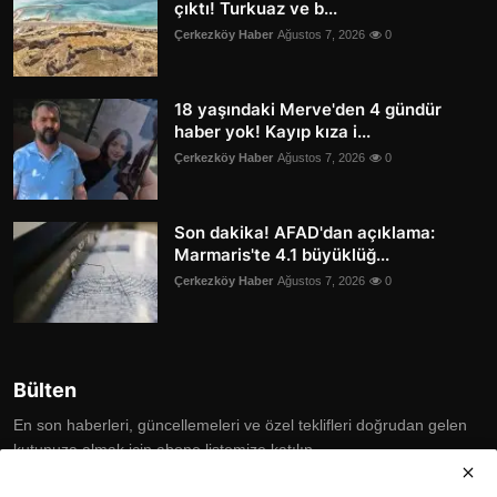
çıktı! Turkuaz ve b...
Çerkezköy Haber
Ağustos 7, 2026
0
18 yaşındaki Merve'den 4 gündür
haber yok! Kayıp kıza i...
Çerkezköy Haber
Ağustos 7, 2026
0
Son dakika! AFAD'dan açıklama:
Marmaris'te 4.1 büyüklüğ...
Çerkezköy Haber
Ağustos 7, 2026
0
Bülten
En son haberleri, güncellemeleri ve özel teklifleri doğrudan gelen
kutunuza almak için abone listemize katılın