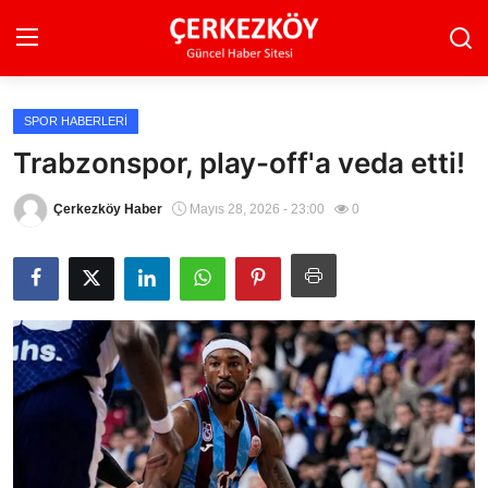
SPOR HABERLERI
Ana Sayfa
Trabzonspor, play-off'a veda etti!
Son Dakika
Çerkezköy Haber
Mayıs 28, 2026 - 23:00
0
Ekonomi Haberleri
Magazin Haberleri
Spor Haberleri
Teknoloji Haberleri
Dünya Haberleri