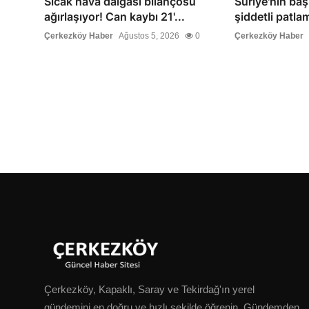
Sıcak hava dalgası bilançosu
Suriye'nin ba
ağırlaşıyor! Can kaybı 21'...
şiddetli patlam
Çerkezköy Haber
Ağustos 5, 2026
0
Çerkezköy Haber
Çerkezköy, Kapaklı, Saray ve Tekirdağ'ın yerel
gündemini en doğru ve hızlı şekilde öğrenin. Gündemden