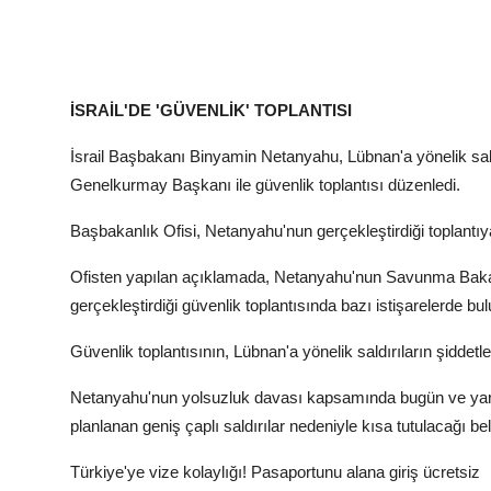
İSRAİL'DE 'GÜVENLİK' TOPLANTISI
İsrail Başbakanı Binyamin Netanyahu, Lübnan'a yönelik sal
Genelkurmay Başkanı ile güvenlik toplantısı düzenledi.
Başbakanlık Ofisi, Netanyahu'nun gerçekleştirdiği toplantıya 
Ofisten yapılan açıklamada, Netanyahu'nun Savunma Bakan
gerçekleştirdiği güvenlik toplantısında bazı istişarelerde bul
Güvenlik toplantısının, Lübnan'a yönelik saldırıların şiddetl
Netanyahu'nun yolsuzluk davası kapsamında bugün ve yar
planlanan geniş çaplı saldırılar nedeniyle kısa tutulacağı belir
Türkiye'ye vize kolaylığı! Pasaportunu alana giriş ücretsiz