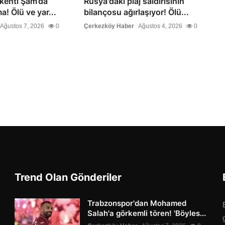
şkenti Şam’da
Rusya'daki plaj saldırısının
a! Ölü ve yar...
bilançosu ağırlaşıyor! Ölü...
Ağustos 7, 2026
0
Çerkezköy Haber
Ağustos 4, 2026
0
Trend Olan Gönderiler
Trabzonspor'dan Mohamed
Salah'a görkemli tören! 'Böyles...