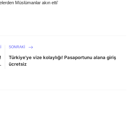
elerden Müslümanlar akın etti'
I
SONRAKI
!
Türkiye'ye vize kolaylığı! Pasaportunu alana giriş
.
ücretsiz