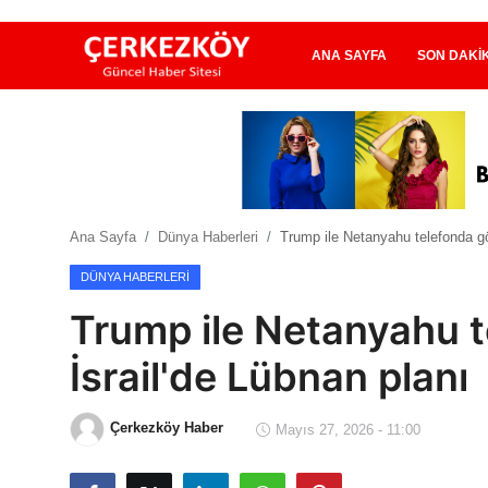
ANA SAYFA
SON DAKI
Ana Sayfa
Son Dakika
Ana Sayfa
Dünya Haberleri
Trump ile Netanyahu telefonda gö
Ekonomi Haberleri
DÜNYA HABERLERI
Magazin Haberleri
Trump ile Netanyahu t
Spor Haberleri
İsrail'de Lübnan planı
Teknoloji Haberleri
Çerkezköy Haber
Mayıs 27, 2026 - 11:00
Dünya Haberleri