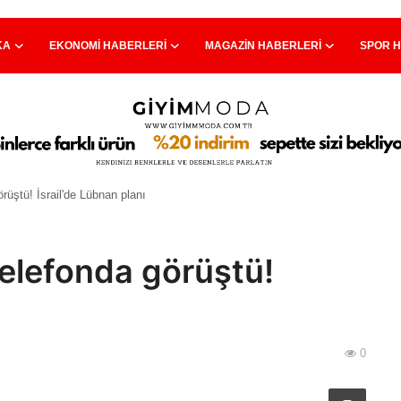
KA
EKONOMI HABERLERI
MAGAZIN HABERLERI
SPOR 
rüştü! İsrail'de Lübnan planı
elefonda görüştü!
0