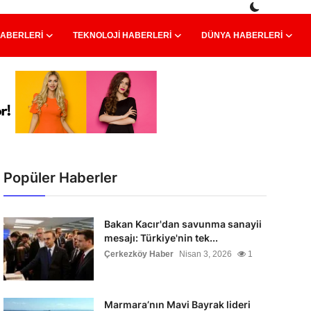
HABERLERI
TEKNOLOJI HABERLERI
DÜNYA HABERLERI
Popüler Haberler
Bakan Kacır'dan savunma sanayii
mesajı: Türkiye'nin tek...
Çerkezköy Haber
Nisan 3, 2026
1
Marmara’nın Mavi Bayrak lideri