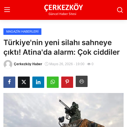
MAGAZIN HABERLERI
Ana Sayfa
Türkiye'nin yeni silahı sahneye
çıktı! Atina'da alarm: Çok ciddiler
Son Dakika
Ekonomi Haberleri
Çerkezköy Haber
Mayıs 26, 2026 - 19:00
0
Magazin Haberleri
Spor Haberleri
Teknoloji Haberleri
Dünya Haberleri