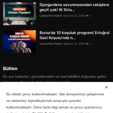
Djurgardens savunmasından rakiplere
geçit yok! IK Siriu...
Çerkezköy Haber
Ağustos 10, 2026
0
Bursa'da 10 koşuluk program! Ertuğrul
Gazi Koşusu'nda n...
Çerkezköy Haber
Ağustos 10, 2026
0
Bülten
En son haberleri, güncellemeleri ve özel teklifleri doğrudan gelen
kutunuza almak için abone listemize katılın
Bu sitede çerez kullanılmaktadır. Site deneyiminizi geliştirmek
Subscribe
ve reklamları kişiselleştirmek amacıyla çerezler
kullanılmaktadır. Daha fazla bilgi almak ve çerez ayarlarınızı