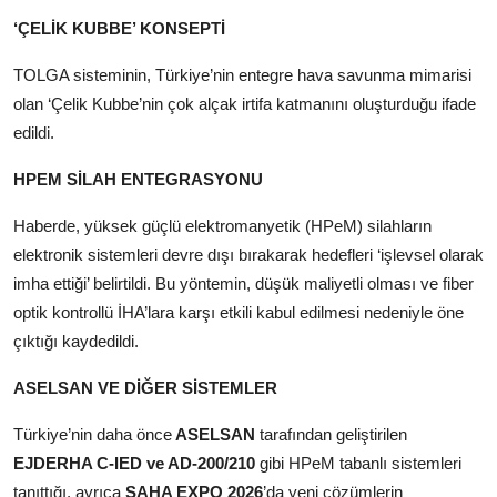
‘ÇELİK KUBBE’ KONSEPTİ
TOLGA sisteminin, Türkiye’nin entegre hava savunma mimarisi
olan ‘Çelik Kubbe’nin çok alçak irtifa katmanını oluşturduğu ifade
edildi.
HPEM SİLAH ENTEGRASYONU
Haberde, yüksek güçlü elektromanyetik (HPeM) silahların
elektronik sistemleri devre dışı bırakarak hedefleri ‘işlevsel olarak
imha ettiği’ belirtildi. Bu yöntemin, düşük maliyetli olması ve fiber
optik kontrollü İHA’lara karşı etkili kabul edilmesi nedeniyle öne
çıktığı kaydedildi.
ASELSAN VE DİĞER SİSTEMLER
Türkiye’nin daha önce
ASELSAN
tarafından geliştirilen
EJDERHA C-IED ve AD-200/210
gibi HPeM tabanlı sistemleri
tanıttığı, ayrıca
SAHA EXPO 2026
’da yeni çözümlerin