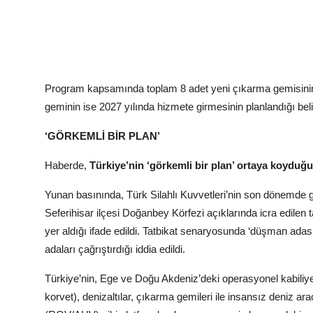
Program kapsamında toplam 8 adet yeni çıkarma gemisinin inş
geminin ise 2027 yılında hizmete girmesinin planlandığı belirt
‘GÖRKEMLİ BİR PLAN’
Haberde,
Türkiye’nin ‘görkemli bir plan’ ortaya koyduğu
Yunan basınında, Türk Silahlı Kuvvetleri’nin son dönemde ger
Seferihisar ilçesi Doğanbey Körfezi açıklarında icra edilen 
yer aldığı ifade edildi. Tatbikat senaryosunda ‘düşman adası
adaları çağrıştırdığı iddia edildi.
Türkiye’nin, Ege ve Doğu Akdeniz’deki operasyonel kabiliyet
korvet), denizaltılar, çıkarma gemileri ile insansız deniz a