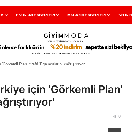
KA
EKONOMI HABERLERI
MAGAZIN HABERLERI
SPOR 
örkemli Plan' itirafı! 'Ege adalarını çağrıştırıyor'
iye için 'Görkemli Plan'
ağrıştırıyor'
0