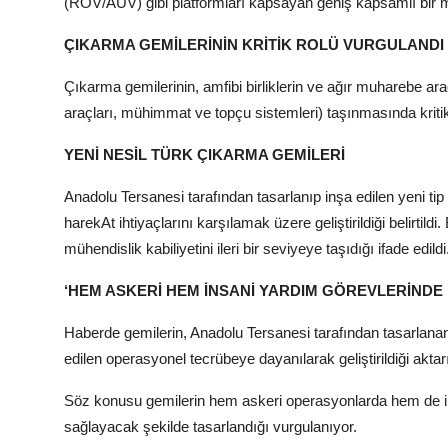
(ROV/AUV) gibi platformları kapsayan geniş kapsamlı bir 
ÇIKARMA GEMİLERİNİN KRİTİK ROLÜ VURGULANDI
Çıkarma gemilerinin, amfibi birliklerin ve ağır muharebe araçl
araçları, mühimmat ve topçu sistemleri) taşınmasında kritik 
YENİ NESİL TÜRK ÇIKARMA GEMİLERİ
Anadolu Tersanesi tarafından tasarlanıp inşa edilen yeni tip
harekAt ihtiyaçlarını karşılamak üzere geliştirildiği belirtildi
mühendislik kabiliyetini ileri bir seviyeye taşıdığı ifade edildi
‘HEM ASKERİ HEM İNSANİ YARDIM GÖREVLERİNDE
Haberde gemilerin, Anadolu Tersanesi tarafından tasarlanan
edilen operasyonel tecrübeye dayanılarak geliştirildiği aktarı
Söz konusu gemilerin hem askeri operasyonlarda hem de in
sağlayacak şekilde tasarlandığı vurgulanıyor.