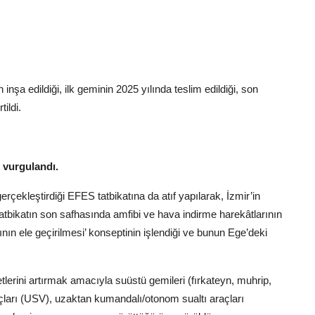
a edildiği, ilk geminin 2025 yılında teslim edildiği, son
ildi.
 vurgulandı.
çekleştirdiği EFES tatbikatına da atıf yapılarak, İzmir’in
tatbikatın son safhasında amfibi ve hava indirme harekâtlarının
nın ele geçirilmesi’ konseptinin işlendiği ve bunun Ege’deki
lerini artırmak amacıyla suüstü gemileri (fırkateyn, muhrip,
raçları (USV), uzaktan kumandalı/otonom sualtı araçları