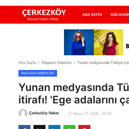
ANA SAYFA
SON DAKI
Ana Sayfa
Son Dakika
Ana Sayfa
Magazin Haberleri
Yunan medyasında Türkiye için 'G
Ekonomi Haberleri
MAGAZIN HABERLERI
Magazin Haberleri
Yunan medyasında Türk
Spor Haberleri
itirafı! 'Ege adalarını ç
Teknoloji Haberleri
Çerkezköy Haber
Mayıs 27, 2026 - 15:00
Dünya Haberleri