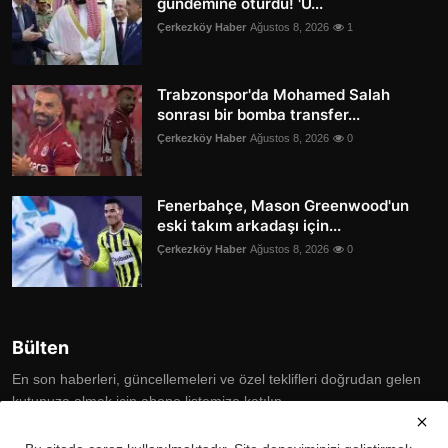
gündemine oturdu! 'Ü...
Çerkezköy Haber
Ağustos 8, 2026
1
Trabzonspor'da Mohamed Salah
sonrası bir bomba transfer...
Çerkezköy Haber
Ağustos 8, 2026
0
Fenerbahçe, Mason Greenwood'un
eski takım arkadaşı için...
Çerkezköy Haber
Ağustos 8, 2026
0
Bülten
En son haberleri, güncellemeleri ve özel teklifleri doğrudan gelen
kutunuza almak için abone listemize katılın