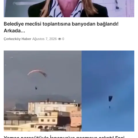
Belediye meclisi toplantısına banyodan bağlandı!
Arkada...
Çerkezköy Haber
Ağustos 7, 2026
0
Yamaç paraşütüyle İspanya'ya geçmeye çalıştı! Feci