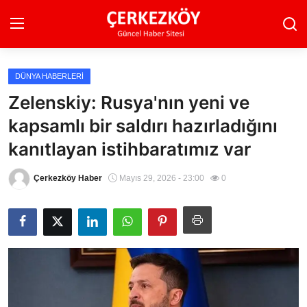
DÜNYA HABERLERI
Ana Sayfa
Zelenskiy: Rusya'nın yeni ve
kapsamlı bir saldırı hazırladığını
Son Dakika
kanıtlayan istihbaratımız var
Ekonomi Haberleri
Çerkezköy Haber
Mayıs 29, 2026 - 23:00
0
Magazin Haberleri
Spor Haberleri
Teknoloji Haberleri
Dünya Haberleri