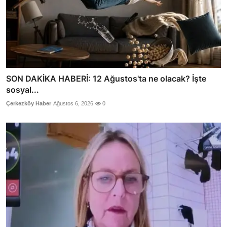
SON DAKİKA HABERİ: 12 Ağustos'ta ne olacak? İşte
sosyal...
Çerkezköy Haber
Ağustos 6, 2026
0