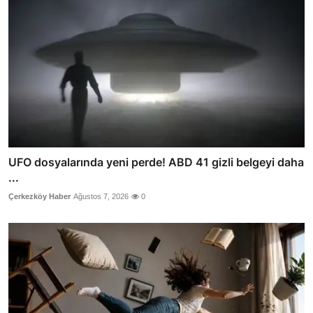
UFO dosyalarında yeni perde! ABD 41 gizli belgeyi daha
...
Çerkezköy Haber
Ağustos 7, 2026
0