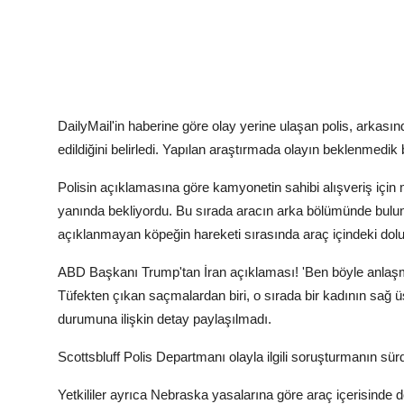
DailyMail'in haberine göre olay yerine ulaşan polis, arkas
edildiğini belirledi. Yapılan araştırmada olayın beklenmedik 
Polisin açıklamasına göre kamyonetin sahibi alışveriş için 
yanında bekliyordu. Bu sırada aracın arka bölümünde bulunan
açıklanmayan köpeğin hareketi sırasında araç içindeki dolu av
ABD Başkanı Trump'tan İran açıklaması! 'Ben böyle anla
Tüfekten çıkan saçmalardan biri, o sırada bir kadının sağ üs
durumuna ilişkin detay paylaşılmadı.
Scottsbluff Polis Departmanı olayla ilgili soruşturmanın sür
Yetkililer ayrıca Nebraska yasalarına göre araç içerisinde 