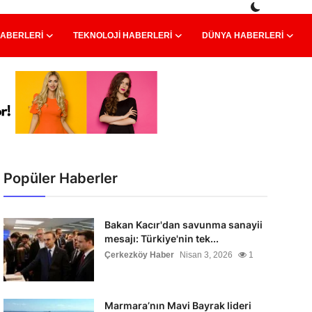
HABERLERI
TEKNOLOJI HABERLERI
DÜNYA HABERLERI
Popüler Haberler
Bakan Kacır'dan savunma sanayii
mesajı: Türkiye'nin tek...
Çerkezköy Haber
Nisan 3, 2026
1
Marmara’nın Mavi Bayrak lideri