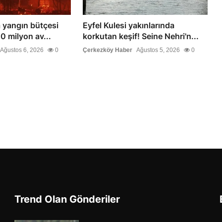
 yangın bütçesi
Eyfel Kulesi yakınlarında
00 milyon av...
korkutan keşif! Seine Nehri'n...
Ağustos 6, 2026
0
Çerkezköy Haber
Ağustos 5, 2026
0
Trend Olan Gönderiler