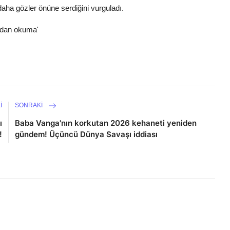
 daha gözler önüne serdiğini vurguladı.
eydan okuma'
I
SONRAKI
ı
Baba Vanga'nın korkutan 2026 kehaneti yeniden
!
gündem! Üçüncü Dünya Savaşı iddiası