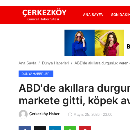
ANA SAYFA
SON DAKI
Ana Sayfa
Son Dakika
Ana Sayfa
Dünya Haberleri
ABD'de akıllara durgunluk veren o
Ekonomi Haberleri
DÜNYA HABERLERI
Magazin Haberleri
ABD'de akıllara durgun
Spor Haberleri
markete gitti, köpek a
Teknoloji Haberleri
Çerkezköy Haber
Mayıs 25, 2026 - 23:00
Dünya Haberleri