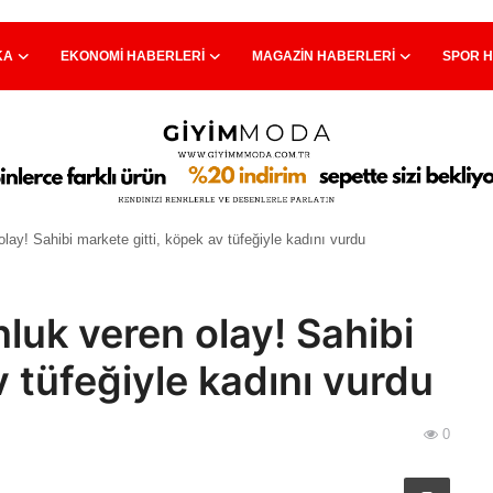
KA
EKONOMI HABERLERI
MAGAZIN HABERLERI
SPOR 
lay! Sahibi markete gitti, köpek av tüfeğiyle kadını vurdu
luk veren olay! Sahibi
v tüfeğiyle kadını vurdu
0