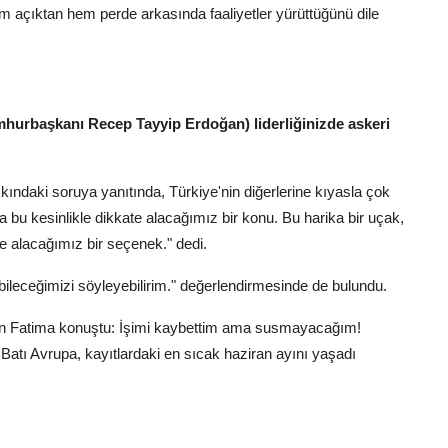
 hem açıktan hem perde arkasında faaliyetler yürüttüğünü dile
mhurbaşkanı Recep Tayyip Erdoğan) liderliğinizde askeri
akkındaki soruya yanıtında, Türkiye'nin diğerlerine kıyasla çok
a bu kesinlikle dikkate alacağımız bir konu. Bu harika bir uçak,
te alacağımız bir seçenek." dedi.
ileceğimizi söyleyebilirim." değerlendirmesinde de bulundu.
lan Fatima konuştu: İşimi kaybettim ama susmayacağım!
Batı Avrupa, kayıtlardaki en sıcak haziran ayını yaşadı