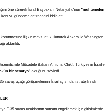
dığını öne sürerek İsrail Başbakanı Netanyahu'nun
"muhtemelen
onuyu gündeme getireceğini iddia etti.
)" korunmasına ilişkin mevzuatı kullanarak Ankara ile Washington
ğı aktarıldı.
ntisemitizmle Mücadele Bakanı Amichai Chikli, Türkiye'nin İsrail'e
mkün bir senaryo"
olduğunu söyledi.
5 savaş uçağı görüşmelerinin İsrail açısından stratejik risk
MLER
e'ye F-35 savaş uçaklarının satışını engellemek için girişimlerde