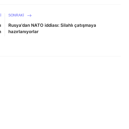
I
SONRAKI
ı
Rusya'dan NATO iddiası: Silahlı çatışmaya
n
hazırlanıyorlar