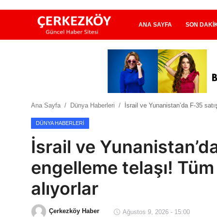
ANA SAYFA
SON DAKI
Ana Sayfa
Son Dakika
Ana Sayfa
Dünya Haberleri
İsrail ve Yunanistan’da F-35 satı
Ekonomi Haberleri
DÜNYA HABERLERI
Magazin Haberleri
İsrail ve Yunanistan’da
Spor Haberleri
engelleme telaşı! Tüm
Teknoloji Haberleri
alıyorlar
Dünya Haberleri
Çerkezköy Haber
Ağustos 9, 2026 - 15:00