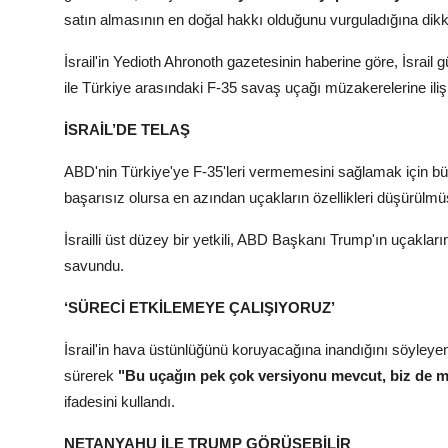
satın almasının en doğal hakkı olduğunu vurguladığına dikka
İsrail'in Yedioth Ahronoth gazetesinin haberine göre, İsrai
ile Türkiye arasındaki F-35 savaş uçağı müzakerelerine ilişk
İSRAİL’DE TELAŞ
ABD'nin Türkiye'ye F-35'leri vermemesini sağlamak için bü
başarısız olursa en azından uçakların özellikleri düşürülmüş
İsrailli üst düzey bir yetkili, ABD Başkanı Trump'ın uçaklar
savundu.
‘SÜRECİ ETKİLEMEYE ÇALIŞIYORUZ’
İsrail'in hava üstünlüğünü koruyacağına inandığını söyleyen İ
sürerek
"Bu uçağın pek çok versiyonu mevcut, biz de m
ifadesini kullandı.
NETANYAHU İLE TRUMP GÖRÜŞEBİLİR