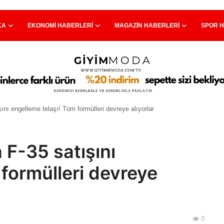
KA
EKONOMI HABERLERI
MAGAZIN HABERLERI
SPOR 
şını engelleme telaşı! Tüm formülleri devreye alıyorlar
 F-35 satışını
 formülleri devreye
0