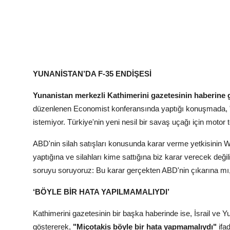
YUNANİSTAN’DA F-35 ENDİŞESİ
Yunanistan merkezli Kathimerini gazetesinin haberine 
düzenlenen Economist konferansında yaptığı konuşmada, "
istemiyor. Türkiye'nin yeni nesil bir savaş uçağı için moto
ABD'nin silah satışları konusunda karar verme yetkisinin 
yaptığına ve silahları kime sattığına biz karar verecek de
soruyu soruyoruz: Bu karar gerçekten ABD'nin çıkarına mı, de
‘BÖYLE BİR HATA YAPILMAMALIYDI’
Kathimerini gazetesinin bir başka haberinde ise, İsrail ve Yu
göstererek,
"Miçotakis böyle bir hata yapmamalıydı"
ifad