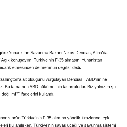
göre
Yunanistan Savunma Bakanı Nikos Dendias, Atina'da
Açık konuşayım. Türkiye'nin F-35 almasını Yunanistan
r tedarik etmesinden de memnun değiliz" dedi.
Washington'a ait olduğunu vurgulayan Dendias, "ABD'nin ne
ğiliz. Bu tamamen ABD hükümetinin tasarrufudur. Biz yalnızca şu
ğil mi?" ifadelerini kullandı.
nanistan'ın Türkiye'nin F-35 alımına yönelik itirazlarına tepki
eleri kullanılırken, Türkiye'nin savaş uçağı ve savunma sistemi