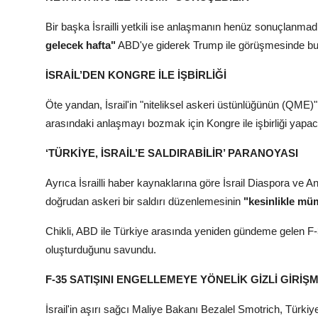
Bir başka İsrailli yetkili ise anlaşmanın henüz sonuçlanma
gelecek hafta"
ABD'ye giderek Trump ile görüşmesinde bu k
İSRAİL’DEN KONGRE İLE İŞBİRLİĞİ
Öte yandan, İsrail'in "niteliksel askeri üstünlüğünün (QME
arasındaki anlaşmayı bozmak için Kongre ile işbirliği yapaca
‘TÜRKİYE, İSRAİL’E SALDIRABİLİR’ PARANOYASI
Ayrıca İsrailli haber kaynaklarına göre İsrail Diaspora ve A
doğrudan askeri bir saldırı düzenlemesinin
"kesinlikle mü
Chikli, ABD ile Türkiye arasında yeniden gündeme gelen F-3
oluşturduğunu savundu.
F-35 SATIŞINI ENGELLEMEYE YÖNELİK GİZLİ GİRİŞ
İsrail'in aşırı sağcı Maliye Bakanı Bezalel Smotrich, Türkiy