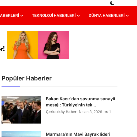
HABERLERI
TEKNOLOJI HABERLERI
DÜNYA HABERLERI
Popüler Haberler
Bakan Kacır'dan savunma sanayii
mesajı: Türkiye'nin tek...
Çerkezköy Haber
Nisan 3, 2026
1
Marmara’nın Mavi Bayrak lideri