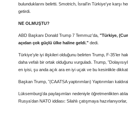
bulunduklarını belirtti. Smotrich, İsrail'in Türkiye'ye karşı
getirdi.
NE OLMUŞTU?
ABD Başkanı Donald Trump 7 Temmuz’da,
"Türkiye, (Cu
açıdan çok güçlü ülke haline geldi."
dedi.
Türkiye'yle iyi ilişkileri olduğunu belirten Trump, F-35'ler h
daha vefalı bir ortak olduğunu vurguladı. Trump, "Dolayısıyl
en iyisi, şu anda açık ara en iyi uçak ve bu kesinlikle dikka
Başkan Trump, "(CAATSA yaptırımları) Yaptırımları kaldırab
Lüksemburg'da paylaşımları nedeniyle öğretmenlikten atı
Rusya'dan NATO iddiası: Silahlı çatışmaya hazırlanıyorlar, 