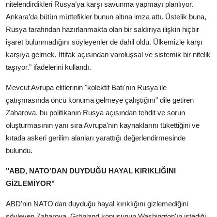
nitelendirdikleri Rusya’ya karşı savunma yapmayı planlıyor.
Ankara’da bütün müttefikler bunun altına imza attı. Üstelik buna,
Rusya tarafından hazırlanmakta olan bir saldırıya ilişkin hiçbir
işaret bulunmadığını söyleyenler de dahil oldu. Ülkemizle karşı
karşıya gelmek, İttifak açısından varoluşsal ve sistemik bir nitelik
taşıyor." ifadelerini kullandı.
Mevcut Avrupa elitlerinin "kolektif Batı'nın Rusya ile
çatışmasında öncü konuma gelmeye çalıştığını" dile getiren
Zaharova, bu politikanın Rusya açısından tehdit ve sorun
oluşturmasının yanı sıra Avrupa'nın kaynaklarını tükettiğini ve
kıtada askeri gerilim alanları yarattığı değerlendirmesinde
bulundu.
"ABD, NATO'DAN DUYDUĞU HAYAL KIRIKLIĞINI
GİZLEMİYOR"
ABD'nin NATO'dan duyduğu hayal kırıklığını gizlemediğini
söyleyen Zaharova, Grönland konusunun Washington'ın istediği