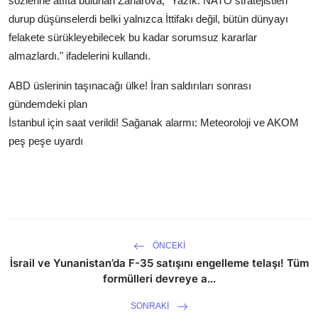
sözlerine atıfta bulunan Zaharova, "Yazık. NATO stratejistleri
durup düşünselerdi belki yalnızca İttifakı değil, bütün dünyayı
felakete sürükleyebilecek bu kadar sorumsuz kararlar
almazlardı." ifadelerini kullandı.
ABD üslerinin taşınacağı ülke! İran saldırıları sonrası
gündemdeki plan
İstanbul için saat verildi! Sağanak alarmı: Meteoroloji ve AKOM
peş peşe uyardı
ÖNCEKI
İsrail ve Yunanistan’da F-35 satışını engelleme telaşı! Tüm
formülleri devreye a...
SONRAKI