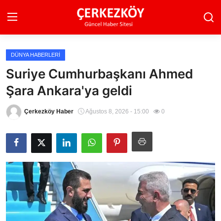
DÜNYA HABERLERI
Ana Sayfa
Suriye Cumhurbaşkanı Ahmed
Şara Ankara'ya geldi
Son Dakika
Ekonomi Haberleri
Çerkezköy Haber
Ağustos 8, 2026 - 15:00
0
Magazin Haberleri
Spor Haberleri
Teknoloji Haberleri
Dünya Haberleri