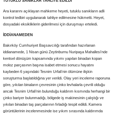
TUTUKLU SANIKLAR TAHLİYE EDİLDİ
Ara kararını açıklayan mahkeme heyeti, tutuklu sanıkların adli
kontrol tedbiri uygulanarak tahliye edilmesine hükmetti. Heyet,
dosyadaki eksikliklerin giderilmesi için duruşmayı erteledi.
İDDİANAMEDEN
Bakırköy Cumhuriyet Başsavcılığı tarafından hazırlanan
iddianamede, 1 Nisan günü Zeytinburnu Nuripaşa Mahallesi'nde
kentsel dönüşüm kapsamında yıkımı yapılan binadan kopan
moloz parçasının başına isabet etmesi sonucu hayatını
kaybeden 6 yaşındaki Tesnim Urfali'nin ölümüne ilişkin
soruşturma başlatıldığına yer verildi. Olay yeri inceleme raporuna
göre, yıkılan binaların çevresinin çinko levhalarla çevrili olduğu
ancak Tesnim Urfali’nin bulunduğu kaldırım kısmında herhangi bir
çinko bariyer bulunmadığı, bölgede iş makinesinin çalıştığı ve
yıkılan binadan taş parçalarının fırladığı tespit edildi. Kamera
görüntülerinin incelenmesinde ise yıkım sırasında kaldırımda