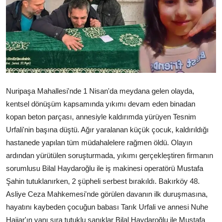
Çerkezköy
Nuripaşa Mahallesi'nde 1 Nisan'da meydana gelen olayda,
kentsel dönüşüm kapsamında yıkımı devam eden binadan
kopan beton parçası, annesiyle kaldırımda yürüyen Tesnim
Urfali'nin başına düştü. Ağır yaralanan küçük çocuk, kaldırıldığı
hastanede yapılan tüm müdahalelere rağmen öldü. Olayın
ardından yürütülen soruşturmada, yıkımı gerçekleştiren firmanın
sorumlusu Bilal Haydaroğlu ile iş makinesi operatörü Mustafa
Şahin tutuklanırken, 2 şüpheli serbest bırakıldı. Bakırköy 48.
Asliye Ceza Mahkemesi'nde görülen davanın ilk duruşmasına,
hayatını kaybeden çocuğun babası Tarık Urfali ve annesi Nuhe
Hajjar'ın yanı sıra tutuklu sanıklar Bilal Haydaroğlu ile Mustafa