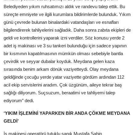
Belediyeden yıkım ruhsatımızı aldık ve randevu talep ettik. Bu
süreçte emniyete ve ilgili kurumlara bildirimlerde bulunduk. Yıkım
günü çevrede bulunan binalardaki vatandaşları ve esnafları
bilgilendirerek tahliyelerini sağladık. Daha sonra zabıta ekipleri de
geldi ve kontrollerini yaparak izni verdiler. Söz konusu yerde 2
adet iş makinası ve 3 su tankeri bulunduğu için sadece yapının
bir kısmının kapatılmasının mümkün olması sebebiyle bantla
çevirdik ve seyyar dubalar koyduk. Meydana gelen kaza
sırasında benim arkam dönük vaziyetteydi. Olay meydana
geldiğinde çocuğu yerde yatar vaziyette gördüm ardından 112
acil ekip servislerini aradım. Çok üzgünüm, aileye tekrar baş
sağlığı diliyorum. Suçsuzum, beraatimi ve tahliyemi talep
ediyorum” dedi.
‘YIKIM İŞLEMİNİ YAPARKEN BİR ANDA ÇÖKME MEYDANA
GELDİ’
İş makinesi operatörü tutuklu sanık Mustafa Şahin