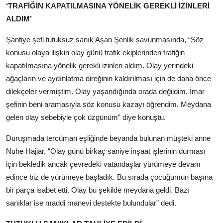
‘TRAFİĞİN KAPATILMASINA YÖNELİK GEREKLİ İZİNLERİ
ALDIM’
Şantiye şefi tutuksuz sanık Aşan Şenlik savunmasında, “Söz
konusu olaya ilişkin olay günü trafik ekiplerinden trafiğin
kapatılmasına yönelik gerekli izinleri aldım. Olay yerindeki
ağaçların ve aydınlatma direğinin kaldırılması için de daha önce
dilekçeler vermiştim. Olay yaşandığında orada değildim. İmar
şefinin beni aramasıyla söz konusu kazayı öğrendim. Meydana
gelen olay sebebiyle çok üzgünüm” diye konuştu.
Duruşmada tercüman eşliğinde beyanda bulunan müşteki anne
Nuhe Hajjar, “Olay günü birkaç saniye inşaat işlerinin durması
için bekledik ancak çevredeki vatandaşlar yürümeye devam
edince biz de yürümeye başladık. Bu sırada çocuğumun başına
bir parça isabet etti. Olay bu şekilde meydana geldi. Bazı
sanıklar ise maddi manevi destekte bulundular” dedi.