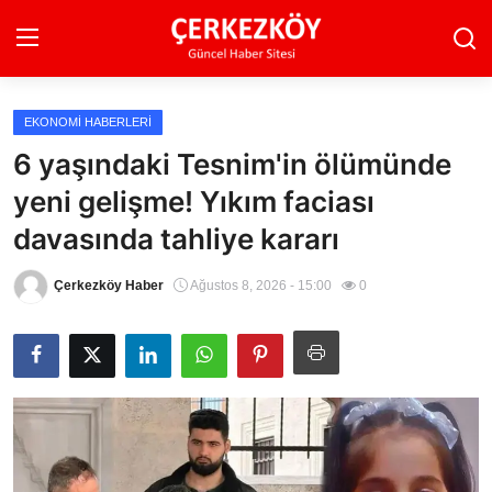
EKONOMI HABERLERI
Ana Sayfa
6 yaşındaki Tesnim'in ölümünde
yeni gelişme! Yıkım faciası
Son Dakika
davasında tahliye kararı
Ekonomi Haberleri
Çerkezköy Haber
Ağustos 8, 2026 - 15:00
0
Magazin Haberleri
Spor Haberleri
Teknoloji Haberleri
Dünya Haberleri