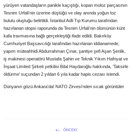
yürüyen vatandaşların panikle kaçıştığı, kopan moloz parçasının
Tesnim Urfali'nin üzerine düştüğü ve olay anında yoğun toz
bulutu oluştuğu belirtildi. İstanbul Adli Tıp Kurumu tarafından
hazırlanan otopsi raporunda da Tesnim Urfali'nin ölümünün künt
kafa travmasına bağlı gerçekleştiği ifade edildi. Bakırköy
Cumhuriyet Başsavcılığı tarafından hazırlanan iddianamede,
yapım müteahhidi Abdurrahman Çınar, şantiye şefi Aşan Şenlik,
iş makinesi operatörü Mustafa Şahin ve Teknik Yıkım Hafriyat ve
İnşaat Limited Şirketi yetkilisi Bilal Haydaroğlu hakkında, ‘Taksirle
öldürme’ suçundan 2 yıldan 6 yıla kadar hapis cezası istendi.
Dünyanın gözü Ankara'da! NATO Zirvesi'nden sıcak görüntüler
ÖNCEKI