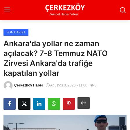
SON DAKIKA
Ana Sayfa
Ankara'da yollar ne zaman
açılacak? 7-8 Temmuz NATO
Son Dakika
Zirvesi Ankara'da trafiğe
Ekonomi Haberleri
kapatılan yollar
Magazin Haberleri
Çerkezköy Haber
Ağustos 8, 2026 - 11:00
0
Spor Haberleri
Teknoloji Haberleri
Dünya Haberleri