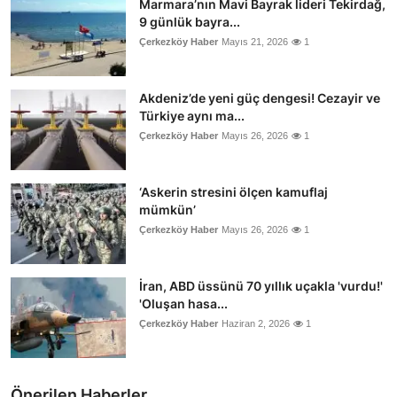
Marmara’nın Mavi Bayrak lideri Tekirdağ,
9 günlük bayra...
Çerkezköy Haber
Mayıs 21, 2026
1
Akdeniz’de yeni güç dengesi! Cezayir ve
Türkiye aynı ma...
Çerkezköy Haber
Mayıs 26, 2026
1
‘Askerin stresini ölçen kamuflaj
mümkün’
Çerkezköy Haber
Mayıs 26, 2026
1
İran, ABD üssünü 70 yıllık uçakla 'vurdu!'
'Oluşan hasa...
Çerkezköy Haber
Haziran 2, 2026
1
Önerilen Haberler