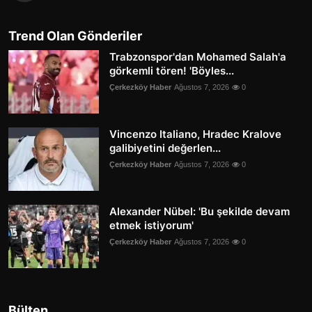
Trend Olan Gönderiler
Trabzonspor'dan Mohamed Salah'a
görkemli tören! 'Böyles...
Çerkezköy Haber
Ağustos 7, 2026
0
Vincenzo Italiano, Hradec Kralove
galibiyetini değerlen...
Çerkezköy Haber
Ağustos 7, 2026
0
Alexander Nübel: 'Bu şekilde devam
etmek istiyorum'
Çerkezköy Haber
Ağustos 7, 2026
0
Bülten