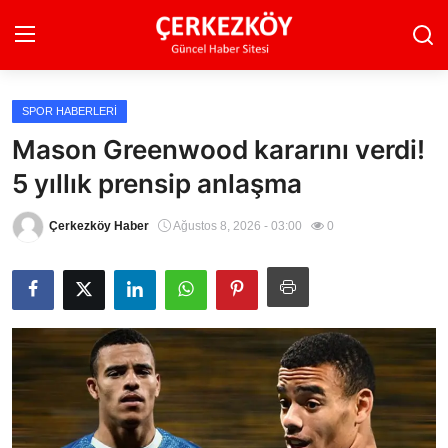
SPOR HABERLERI
Ana Sayfa
Mason Greenwood kararını verdi!
5 yıllık prensip anlaşma
Son Dakika
Ekonomi Haberleri
Çerkezköy Haber
Ağustos 8, 2026 - 03:00
0
Magazin Haberleri
Spor Haberleri
Teknoloji Haberleri
Dünya Haberleri