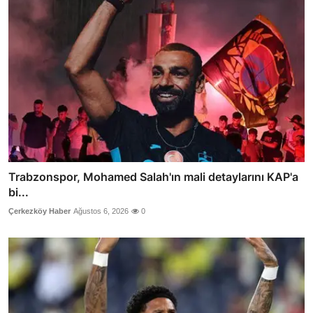
Trabzonspor, Mohamed Salah'ın mali detaylarını KAP'a
bi...
Çerkezköy Haber
Ağustos 6, 2026
0