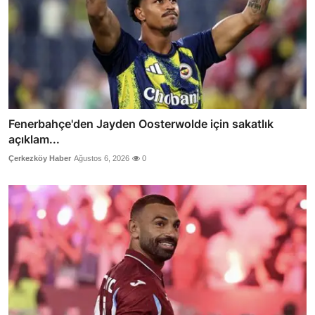
Fenerbahçe'den Jayden Oosterwolde için sakatlık
açıklam...
Çerkezköy Haber
Ağustos 6, 2026
0