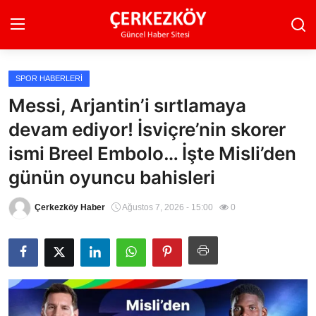
SPOR HABERLERI
Ana Sayfa
Messi, Arjantin’i sırtlamaya
devam ediyor! İsviçre’nin skorer
Son Dakika
ismi Breel Embolo… İşte Misli’den
Ekonomi Haberleri
günün oyuncu bahisleri
Magazin Haberleri
Çerkezköy Haber
Ağustos 7, 2026 - 15:00
0
Spor Haberleri
Teknoloji Haberleri
Dünya Haberleri