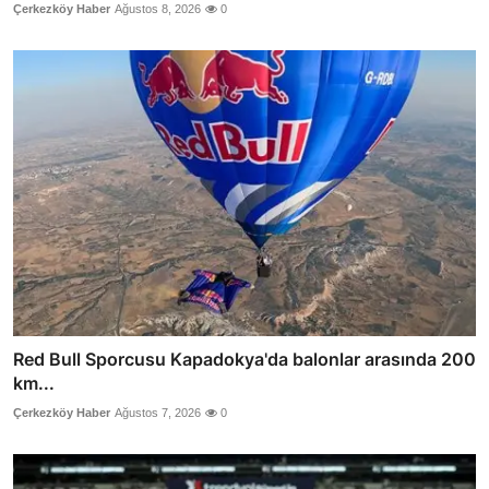
Çerkezköy Haber
Ağustos 8, 2026
0
Red Bull Sporcusu Kapadokya'da balonlar arasında 200
km...
Çerkezköy Haber
Ağustos 7, 2026
0