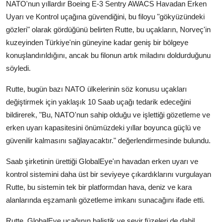
NATO'nun yıllardır Boeing E-3 Sentry AWACS Havadan Erken
Uyarı ve Kontrol uçağına güvendiğini, bu filoyu "gökyüzündeki
gözleri" olarak gördüğünü belirten Rutte, bu uçakların, Norveç'in
kuzeyinden Türkiye'nin güneyine kadar geniş bir bölgeye
konuşlandırıldığını, ancak bu filonun artık miladını doldurduğunu
söyledi.
Rutte, bugün bazı NATO ülkelerinin söz konusu uçakları
değiştirmek için yaklaşık 10 Saab uçağı tedarik edeceğini
bildirerek, "Bu, NATO'nun sahip olduğu ve işlettiği gözetleme ve
erken uyarı kapasitesini önümüzdeki yıllar boyunca güçlü ve
güvenilir kalmasını sağlayacaktır." değerlendirmesinde bulundu.
Saab şirketinin ürettiği GlobalEye'ın havadan erken uyarı ve
kontrol sistemini daha üst bir seviyeye çıkardıklarını vurgulayan
Rutte, bu sistemin tek bir platformdan hava, deniz ve kara
alanlarında eşzamanlı gözetleme imkanı sunacağını ifade etti.
Rutte, GlobalEye uçağının balistik ve seyir füzeleri de dahil