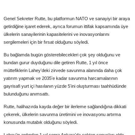
Genel Sekreter Rutte, bu platformun NATO ve sanayiyi bir araya
getirdiğine işaret ederek, ayrıca forumun ittifak kapsamında üye
ülkelerin sanayilerinin kapasitelerini ve inovasyonlarını
sergilemeleri için bir fırsat olduğunu söyledi.
Bu bağlamda bugün gösterebilecekleri çok şey olduğunu ve
bundan gurur duyduğunu dile getiren Rutte, 1 yıl önce
müttefiklerin Lahey'deki zirvede savunma alanında daha çok
yatırım yapmak ve 2035'e kadar savunma harcamalarının
gayrisafi yurt içi hasılanın yüzde 5'ini oluşturması taahhüdünde
bulunduğunu anımsattı.
Rutte, halihazırda kayda değer bir ilerleme sağlandığına dikkati
çekerek, ülkelerin savunma üretimini ve inovasyonu artırma
konusunda mutabık olduğunu söyledi.
Lahey'in ardından 1 yıl sonra Ankara'da çoktan sonuçları elde