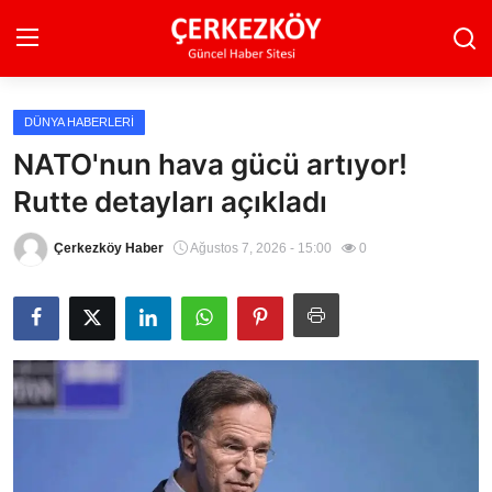
DÜNYA HABERLERI
Ana Sayfa
NATO'nun hava gücü artıyor!
Rutte detayları açıkladı
Son Dakika
Ekonomi Haberleri
Çerkezköy Haber
Ağustos 7, 2026 - 15:00
0
Magazin Haberleri
Spor Haberleri
Teknoloji Haberleri
Dünya Haberleri