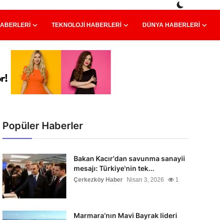
HABERLERI
TEKNOLOJI HABERLERI
DÜNYA HABERLERI
Popüler Haberler
Bakan Kacır'dan savunma sanayii
mesajı: Türkiye'nin tek...
Çerkezköy Haber
Nisan 3, 2026
1
Marmara’nın Mavi Bayrak lideri