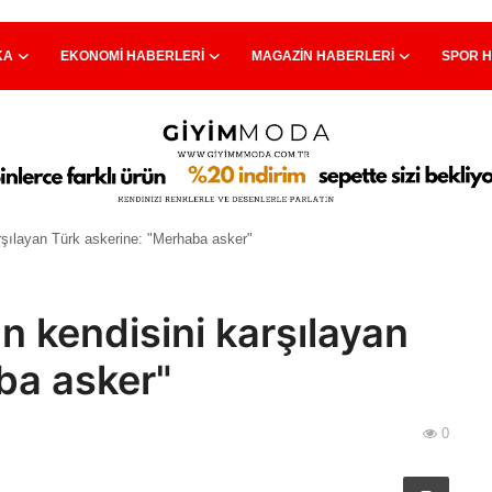
KA
EKONOMI HABERLERI
MAGAZIN HABERLERI
SPOR 
şılayan Türk askerine: "Merhaba asker"
 kendisini karşılayan
ba asker"
0