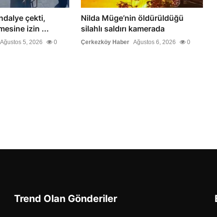
ndalye çekti,
Nilda Müge’nin öldürüldüğü
esine izin ...
silahlı saldırı kamerada
Ağustos 5, 2026
0
Çerkezköy Haber
Ağustos 6, 2026
0
Trend Olan Gönderiler