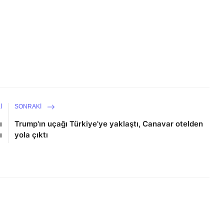
I
SONRAKI
ı
Trump'ın uçağı Türkiye'ye yaklaştı, Canavar otelden
ı
yola çıktı