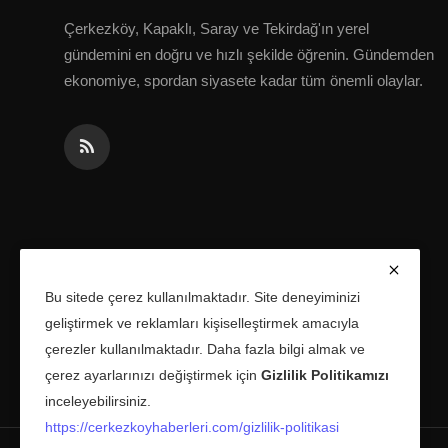
Çerkezköy, Kapaklı, Saray ve Tekirdağ'ın yerel
gündemini en doğru ve hızlı şekilde öğrenin. Gündemden
ekonomiye, spordan siyasete kadar tüm önemli olaylar.
Bu sitede çerez kullanılmaktadır. Site deneyiminizi
geliştirmek ve reklamları kişiselleştirmek amacıyla
çerezler kullanılmaktadır. Daha fazla bilgi almak ve
çerez ayarlarınızı değiştirmek için
Gizlilik Politikamızı
inceleyebilirsiniz.
https://cerkezkoyhaberleri.com/gizlilik-politikasi