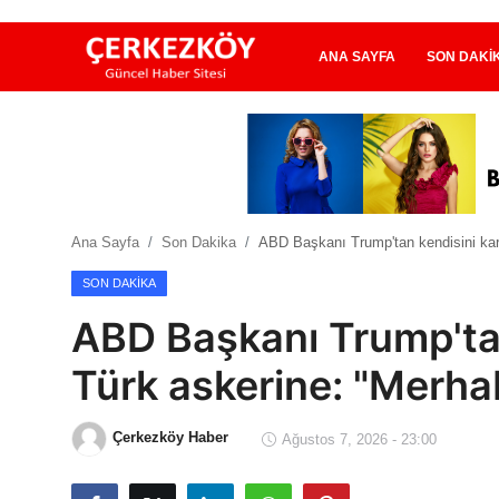
ANA SAYFA
SON DAKI
Ana Sayfa
Son Dakika
Ana Sayfa
Son Dakika
ABD Başkanı Trump'tan kendisini kar
Ekonomi Haberleri
SON DAKIKA
Magazin Haberleri
ABD Başkanı Trump'tan
Spor Haberleri
Türk askerine: "Merha
Teknoloji Haberleri
Çerkezköy Haber
Ağustos 7, 2026 - 23:00
Dünya Haberleri