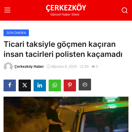
SON DAKIKA
Ana Sayfa
Ticari taksiyle göçmen kaçıran
insan tacirleri polisten kaçamadı
Son Dakika
Ekonomi Haberleri
Çerkezköy Haber
Ağustos 8, 2026 - 11:00
0
Magazin Haberleri
Spor Haberleri
Teknoloji Haberleri
Dünya Haberleri