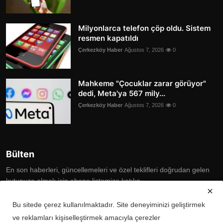
Milyonlarca telefon çöp oldu. Sistem
resmen kapatıldı
Çerkezköy Haber
Ağustos 7, 2026
0
Mahkeme "Çocuklar zarar görüyor"
dedi, Meta'ya 567 mily...
Çerkezköy Haber
Ağustos 7, 2026
0
Bülten
En son haberleri, güncellemeleri ve özel teklifleri doğrudan gelen
kutunuza almak için abone listemize katılın
Subscribe
Bu sitede çerez kullanılmaktadır. Site deneyiminizi geliştirmek
ve reklamları kişiselleştirmek amacıyla çerezler