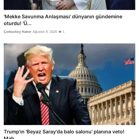
'Mekke Savunma Anlaşması' dünyanın gündemine
oturdu! 'Ü...
Çerkezköy Haber
Ağustos 8, 2026
1
Trump'ın 'Beyaz Saray'da balo salonu' planına veto!
Mah...