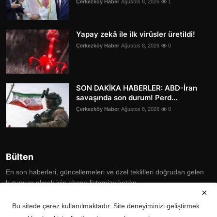
Çerkezköy Haber
Ağustos 8, 2026
1
Yapay zekâ ile ilk virüsler üretildi!
Çerkezköy Haber
Ağustos 8, 2026
0
SON DAKİKA HABERLER: ABD-İran
savaşında son durum! Perd...
Çerkezköy Haber
Ağustos 8, 2026
0
Bülten
En son haberleri, güncellemeleri ve özel teklifleri doğrudan gelen
kutunuza almak için abone listemize katılın
Subscribe
Bu sitede çerez kullanılmaktadır. Site deneyiminizi geliştirmek