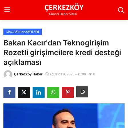
MAGAZIN HABERLERI
Ana Sayfa
Bakan Kacır'dan Teknogirişim
Rozetli girişimcilere kredi desteği
Son Dakika
açıklaması
Ekonomi Haberleri
Çerkezköy Haber
Ağustos 9, 2026 - 11:00
0
Magazin Haberleri
Spor Haberleri
Teknoloji Haberleri
Dünya Haberleri