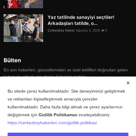
Yaz tatilinde sanayiyi seçtiler!
Arkadaşları tatilde, o...
Çerkezköy Haber
Ağustos 6, 2026
0
Bülten
En son haberleri, güncellemeleri ve özel teklifleri doğrudan gelen
kutunuza almak için abone listemize katılın
Subscribe
Bu sitede çerez kullanılmaktadır. Site deneyiminizi geliştirmek
ve reklamları kişiselleştirmek amacıyla çerezler
kullanılmaktadır. Daha fazla bilgi almak ve çerez ayarlarınızı
değiştirmek için
Gizlilik Politikamızı
inceleyebilirsiniz.
Copyright © 2025 Çerkezköy Haberleri Tüm Hakları Saklıdır.
https://cerkezkoyhaberleri.com/gizlilik-politikasi
Künye
Şartlar ve Koşullar
Gizlilik Politikası
İletişim