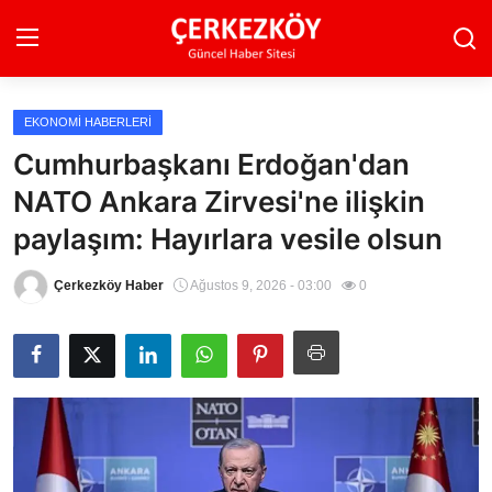
EKONOMI HABERLERI
Ana Sayfa
Cumhurbaşkanı Erdoğan'dan
NATO Ankara Zirvesi'ne ilişkin
Son Dakika
paylaşım: Hayırlara vesile olsun
Ekonomi Haberleri
Çerkezköy Haber
Ağustos 9, 2026 - 03:00
0
Magazin Haberleri
Spor Haberleri
Teknoloji Haberleri
Dünya Haberleri