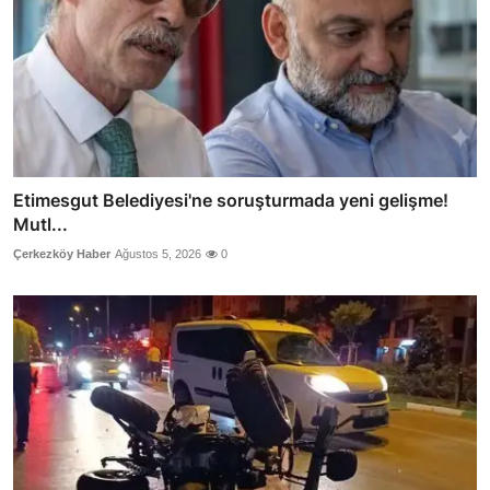
Etimesgut Belediyesi'ne soruşturmada yeni gelişme!
Mutl...
Çerkezköy Haber
Ağustos 5, 2026
0