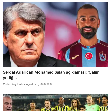
Serdal Adalı'dan Mohamed Salah açıklaması: 'Çalım
yediğ...
Çerkezköy Haber
Ağustos 5, 2026
0