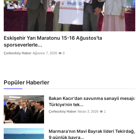
Eskişehir Yarı Maratonu 15-16 Ağustos'ta
sporseverlerle...
Çerkezköy Haber
Ağustos 7, 2026
0
Popüler Haberler
Bakan Kacır'dan savunma sanayii mesajı:
Türkiye'nin tek...
Çerkezköy Haber
Nisan 3, 2026
1
Marmara’nın Mavi Bayrak lideri Tekirdağ,
9 günlük bayra...