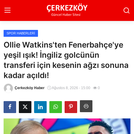
SPOR HABERLERI
Ana Sayfa
Ollie Watkins'ten Fenerbahçe'ye
yeşil ışık! İngiliz golcünün
Son Dakika
transferi için kesenin ağzı sonuna
Ekonomi Haberleri
kadar açıldı!
Magazin Haberleri
Çerkezköy Haber
Ağustos 8, 2026 - 15:00
0
Spor Haberleri
Teknoloji Haberleri
Dünya Haberleri