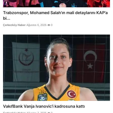
Trabzonspor, Mohamed Salah'ın mali detaylarını KAP'a
bi...
Çerkezköy Haber
Ağustos 6, 2026
0
VakıfBank Vanja Ivanovic'i kadrosuna kattı
Çerkezköy Haber
Ağustos 7, 2026
0