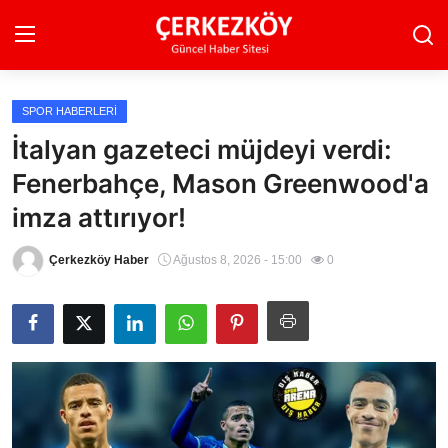
SPOR HABERLERI
Ana Sayfa
İtalyan gazeteci müjdeyi verdi:
Fenerbahçe, Mason Greenwood'a
Son Dakika
imza attırıyor!
Ekonomi Haberleri
Çerkezköy Haber
Ağustos 8, 2026 - 15:00
0
Magazin Haberleri
Spor Haberleri
Teknoloji Haberleri
Dünya Haberleri