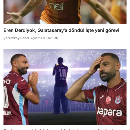
Eren Derdiyok, Galatasaray'a döndü! İşte yeni görevi
Çerkezköy Haber
Ağustos 8, 2026
0