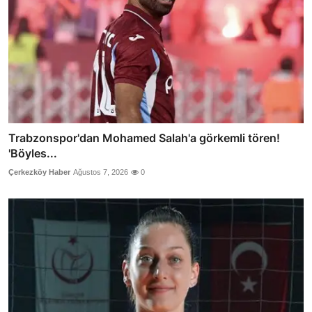
Trabzonspor'dan Mohamed Salah'a görkemli tören!
'Böyles...
Çerkezköy Haber
Ağustos 7, 2026
0