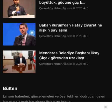
büyüttük, gücüne güç k...
Çerkezköy Haber
Ağustos 8, 2026
0
Bakan Kurum'dan Hatay ziyaretine
ilişkin paylaşım
Çerkezköy Haber
Ağustos 8, 2026
0
Menderes Belediye Başkanı İlkay
Çiçek görevden uzaklaşt...
Çerkezköy Haber
Ağustos 8, 2026
0
Bülten
En son haberleri, güncellemeleri ve özel teklifleri doğrudan gelen
kutunuza almak için abone listemize katılın