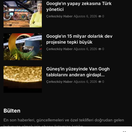
Google'ın yapay zekasına Türk
yönetici
Çerkezköy Haber
Ağustos 6, 2026
0
Google'ın 15 milyar dolarlık dev
projesine tepki büyük
Çerkezköy Haber
Ağustos 6, 2026
0
Güneş'in yüzeyinde Van Gogh
tablolarını andıran girdapl...
Çerkezköy Haber
Ağustos 6, 2026
0
Bülten
En son haberleri, güncellemeleri ve özel teklifleri doğrudan gelen
kutunuza almak için abone listemize katılın