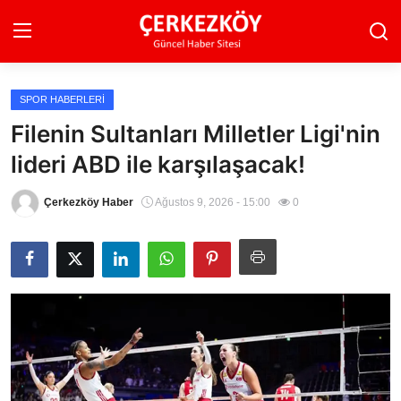
SPOR HABERLERI
Ana Sayfa
Filenin Sultanları Milletler Ligi'nin
lideri ABD ile karşılaşacak!
Son Dakika
Ekonomi Haberleri
Çerkezköy Haber
Ağustos 9, 2026 - 15:00
0
Magazin Haberleri
Spor Haberleri
Teknoloji Haberleri
Dünya Haberleri