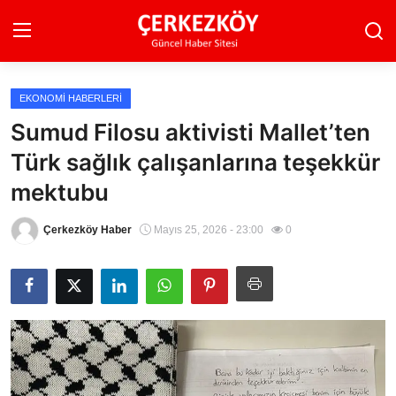
EKONOMI HABERLERI
Ana Sayfa
Sumud Filosu aktivisti Mallet’ten
Türk sağlık çalışanlarına teşekkür
Son Dakika
mektubu
Ekonomi Haberleri
Çerkezköy Haber
Mayıs 25, 2026 - 23:00
0
Magazin Haberleri
Spor Haberleri
Teknoloji Haberleri
Dünya Haberleri